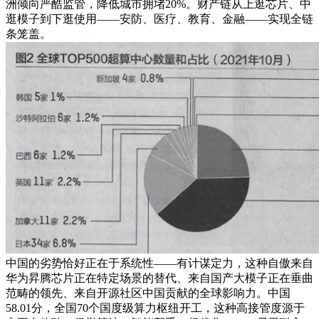
洲倾向严酷监管，降低城市拥堵20%。财产链从上逛芯片、中
逛模子到下逛使用——安防、医疗、教育、金融——实现全链
条笼盖。
中国的劣势恰好正在于系统性——有计谋定力，这种自傲来自
华为昇腾芯片正在特定场景的替代、来自国产大模子正在垂曲
范畴的领先、来自开源社区中国贡献的全球影响力。中国
58.01分，全国70个国度级算力枢纽开工，这种高接管度源于