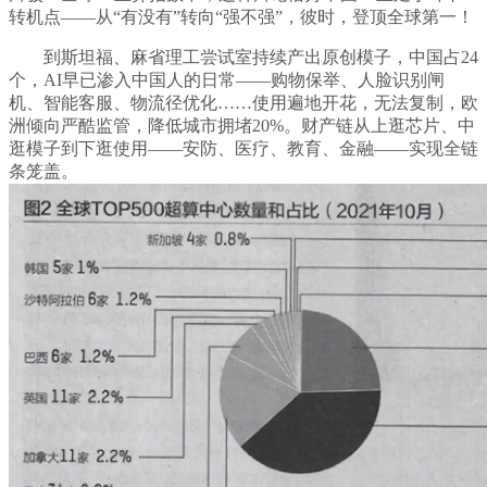
转机点——从“有没有”转向“强不强”，彼时，登顶全球第一！
到斯坦福、麻省理工尝试室持续产出原创模子，中国占24
个，AI早已渗入中国人的日常——购物保举、人脸识别闸
机、智能客服、物流径优化……使用遍地开花，无法复制，欧
洲倾向严酷监管，降低城市拥堵20%。财产链从上逛芯片、中
逛模子到下逛使用——安防、医疗、教育、金融——实现全链
条笼盖。