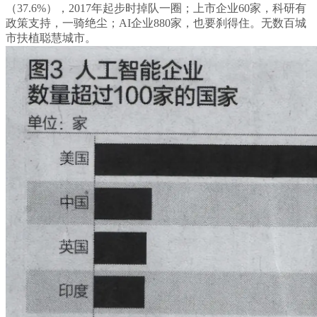
（37.6%），2017年起步时掉队一圈；上市企业60家，科研有
政策支持，一骑绝尘；AI企业880家，也要刹得住。无数百城
市扶植聪慧城市。