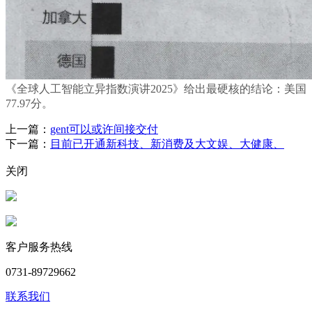
《全球人工智能立异指数演讲2025》给出最硬核的结论：美国
77.97分。
上一篇：
gent可以或许间接交付
下一篇：
目前已开通新科技、新消费及大文娱、大健康、
关闭
客户服务热线
0731-89729662
联系我们