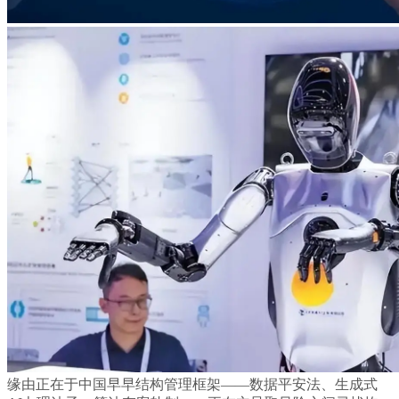
缘由正在于中国早早结构管理框架——数据平安法、生成式