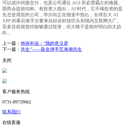
可以或许间接交付，也是公司通往 AGI 所必需霸占的难题。
因而会提前结构。有投资人指出，AI 时代，它不竭投资的是
生态使用层的公司，华尔街正在报道中指出，全球百大 AI
APP 的幕后推手次要来自硅谷科技巨头和国内互联网大厂。
至多目前就曾经能够通过投资，但大模子是相对明白的大趋
向，
上一篇：
他弥补说：“我的意义是
下一篇：
共生”——取全球手艺海潮共生
关闭
客户服务热线
0731-89729662
联系我们
在线客服