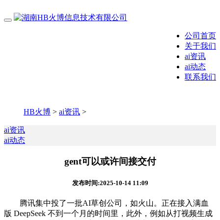
公司首页
关于我们
ai资讯
ai动态
联系我们
HB火博
>
ai资讯
>
ai资讯
ai动态
gent可以或许间接交付
发布时间:2025-10-14 11:09
腾讯集中投了一批AI草创公司，如火山。正在接入满血
版 DeepSeek 不到一个月的时间里，此外，例如从打视频生成