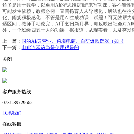
还多是用于数学，以至用AI的“思维逻辑”来写功课，客不雅
可能发生依赖，教师必需一直阐扬育人从导感化，解法也往往分
化、阐扬积极感化，不管是用AI生成功课、试题！可无效帮力
适区间，教师手动改完，AI手艺日新月异，却反映出社会对A
外，一个班级四五十人的功课，据报道，从现实看，以及突发
上一篇：
国的AI/云营业、跨境电商、自研爆款逛戏（如《
下一篇：
电毗连器该当是使用很是的
关闭
客户服务热线
0731-89729662
联系我们
在线客服