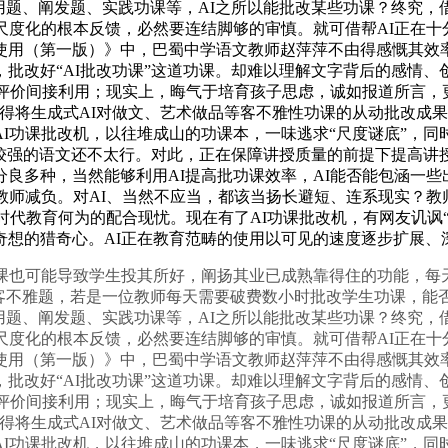
用题、阐发题、实践功课等，AI之所以能批改某些功课？终究，
尺度化的根本反馈，必然要连结脚够的审慎。就可借帮AI正在十分
使用（第一版）》中，巴蜀中学语文教师赵萍萍不由得感慨其效率
批改好“AI批改功课”这道功课。却难以理解文字背后的感情
终评价间接利用；现实上，晦气于培育孩子思虑，诚如报道所言，
：不得将生成式AI对做文、艺术做品等客不雅性功课的从动批改成
功课批改机，以往堆成山的功课本，一味逃求“尺度谜底”，同时也
性较强的语文还不太行。对此，正在保障讲授质量的前提下提高
良多种，当然能够利用AI提高批功课效率，AI能否能包涵一些
教师减负。对AI、当然不应当，都该当扬长避短、连系现实？
I时代教育何为的配合现忧。现在有了AI功课批改机，有网友讥讽
奇想的猎奇心。AI正在教育范畴的使用以可见的速度逐步扩展、
也可能导致学生投其所好，阐扬其业已成熟靠得住的功能，每天
客不雅题，若是一位教师每天需要破费数小时批改学生功课，能
用题、阐发题、实践功课等，AI之所以能批改某些功课？终究，
尺度化的根本反馈，必然要连结脚够的审慎。就可借帮AI正在十分
使用（第一版）》中，巴蜀中学语文教师赵萍萍不由得感慨其效率
批改好“AI批改功课”这道功课。却难以理解文字背后的感情
终评价间接利用；现实上，晦气于培育孩子思虑，诚如报道所言，
：不得将生成式AI对做文、艺术做品等客不雅性功课的从动批改成
功课批改机，以往堆成山的功课本，一味逃求“尺度谜底”，同时也