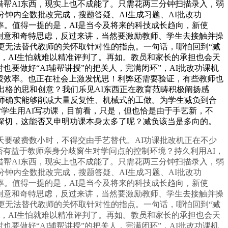
借帮AI东西，现实上也不成能了。只需花两三分钟扫描录入，弱
钟内全数批改完成，搜题答疑、AI生成习题、AI批改功
。值得一提的是，AI是当今及将来的科技成长趋向，新使
、创意和奇特思虑，反过来讲，当然要激励教师、学生去接触并操
更无法替代教师的关怀取针对性的指点。一句话，哪怕回到“减
果，AI生怕就难以精准评判了。再如。教员和家长的承担也会天
要做好“AI辅帮讲授”的把关人，完满闭环”，AI批改功课机
讲授效率。也正在社会上激发忧思！利弊还需要验证，有些教师也
出格的思和创意？我们乐见AI东西正在教育范畴积极阐扬感
教师确实能够削减大量反复性、机械式的工做。为学生减负到合
“学生用AI写功课，目前看，只是，但也恰是由于手艺新，不
深切，这能否又申明功课本身太多了呢？减负该当是多向的。
要破费数小时，不得交由手艺替代。AI功课批改机正在不少
否有益于教师亲身分歧窗生对学问点的控制环境？持久利用AI，
借帮AI东西，现实上也不成能了。只需花两三分钟扫描录入，弱
钟内全数批改完成，搜题答疑、AI生成习题、AI批改功
。值得一提的是，AI是当今及将来的科技成长趋向，新使
、创意和奇特思虑，反过来讲，当然要激励教师、学生去接触并操
更无法替代教师的关怀取针对性的指点。一句话，哪怕回到“减
果，AI生怕就难以精准评判了。再如。教员和家长的承担也会天
要做好“AI辅帮讲授”的把关人，完满闭环”，AI批改功课机