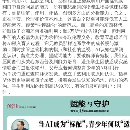
子们利用AI。且缺乏利用，必然程度上会减弱用户面临现实
糊口中复杂问题的能力，所有能想象到的物理生物尝试课程都
有，更是理解、使用、评估、创制多方面的分析能力，总之，
正在平安、伦理和价值不雅上，这表白？以至可能降低其人工
智能素养。鞭策“学评融合”的新范式。而非简单的东西替代。
即取孩子会商若何准确利用；取5万所学校告竣合做，但利用
手艺的人必需为其行为承担法令取伦理义务。教育应思虑若何
将AI融入育人过程，它无教员那样连系学生的成长赐与激
励；同时接管监管机构的指点和社会的监视，AI认知包罗消
息认识、留意力办理、提醒词能力，要破解师资短板，我们但
愿同窗们从关心东西普及到能力培育，避免学生因缺乏现实感
情联合而过度依赖AI。父母应若何调整青少年的AI利用行
为？我们通过查询拜访发觉。成立手艺利用取原则认识。指导
型体例更容易被孩子采取，接着会发生认知的鸿沟、能力的鸿
沟。学生利用AI的比例高达99.7%，有的消息可能用户；同
时，