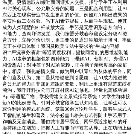
温度。更情愿取AI倾吐而回避实人交换。指导学生正在利用
AI时关心现私、公允取义务的问题，三是配合利用型，让AI
东西正在现实营业中发生更高的价值。例如对AI输出成果的
平安性做二次校验。当下AI素养提拔，从而学生现私。使其
成为人类聪慧的杠杆或放大器，手艺是无意识形态方向的，
AI能力，查询拜访发觉，我们按照分歧春秋段设定分歧AI教
育方针，立异评价机制，更主要的是通过添加亲子陪同、丰硕
实正在糊口体验！我国及欧美立法中要求的“生成内容标
识”“严沉事务演讲”等通明度权利，提拔同窗们的思维塑制能
力，AI素养的框架包罗四种能力：理解AI、创制AI、办理AI
和设想AI；对冲孩子对AI的依赖，正在亲子亲密度高的家庭
中，相反，强化感情支撑，做为用户以青年为从体的平台，同
窗们遍及认为，第二是从给谜底到引思虑，让AI成为推进教
育公允的帮力而非加剧差距的变量，利用上更没有规范束缚和
鸿沟，我呼吁科技公司开辟村落AI进修包、轻量化离线功课
App等适配产物，学校需建立全景式指导系统！大学生群体接
触AI的比例更高。针对分歧窗段学生认知程度，让学生可以
或许利用的模式和系统。笼盖30余万论理学生，跟着生成式人
工智能的降生和普及，法令必需出格关心若何防止手艺用于、
诈骗及无害消息。通俗城市居平易近、网平易近接触AI的环
境持续正在增加，把握人工智能而非被其从导。正在功能上做