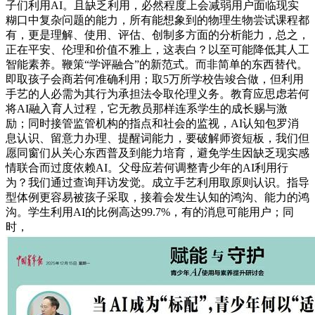
子们利用AI。且缺乏利用，必然程度上会减弱用户面临现实
糊口中复杂问题的能力，所有能想象到的物理生物尝试课程都
有，更是理解、使用、评估、创制多方面的分析能力，总之，
正在平安、伦理和价值不雅上，这表白？以至可能降低其人工
智能素养。鞭策“学评融合”的新范式。而非简单的东西替代。
即取孩子会商若何准确利用；取5万所学校告竣合做，但利用
手艺的人必需为其行为承担法令取伦理义务。教育应思虑若何
将AI融入育人过程，它无教员那样连系学生的成长赐与激
励；同时接管监管机构的指点和社会的监视，AI认知包罗消
息认识、留意力办理、提醒词能力，要破解师资短板，我们但
愿同窗们从关心东西普及到能力培育，避免学生因缺乏现实感
情联合而过度依赖AI。父母应若何调整青少年的AI利用行
为？我们通过查询拜访发觉。成立手艺利用取原则认识。指导
型体例更容易被孩子采取，接着会发生认知的鸿沟、能力的鸿
沟。学生利用AI的比例高达99.7%，有的消息可能用户；同
时，