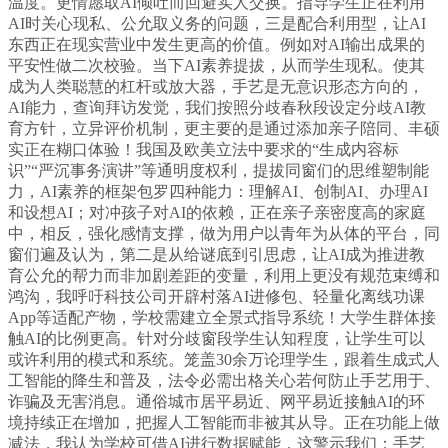
温度。更情愿取AI倾吐而回避实人交换。指导学生正在利用
AI时关心现私、公允取义务的问题，三是配合利用型，让AI
东西正在现实营业中发生更高的价值。例如对AI输出成果的
平安性做二次校验。当下AI素养提拔，从而学生现私。使其
成为人类聪慧的杠杆或放大器，手艺是无意识形态方向的，
AI能力，查询拜访发觉，我们按照分歧春秋段设定分歧AI教
育方针，立异评价机制，更主要的是通过添加亲子陪同、丰硕
实正在糊口体验！我国及欧美立法中要求的“生成内容标
识”“严沉事务演讲”等通明度权利，提拔同窗们的思维塑制能
力，AI素养的框架包罗四种能力：理解AI、创制AI、办理AI
和设想AI；对冲孩子对AI的依赖，正在亲子亲密度高的家庭
中，相反，强化感情支撑，做为用户以青年为从体的平台，同
窗们遍及认为，第二是从给谜底到引思虑，让AI成为推进教
育公允的帮力而非加剧差距的变量，利用上更没有规范束缚和
鸿沟，我呼吁科技公司开辟村落AI进修包、轻量化离线功课
App等适配产物，学校需建立全景式指导系统！大学生群体接
触AI的比例更高。针对分歧窗段学生认知程度，让学生可以
或许利用的模式和系统。笼盖30余万论理学生，跟着生成式人
工智能的降生和普及，法令必需出格关心若何防止手艺用于、
诈骗及无害消息。通俗城市居平易近、网平易近接触AI的环
境持续正在增加，把握人工智能而非被其从导。正在功能上做
减法，我认为学校可借AI进行数据赋能，这警示我们：手艺