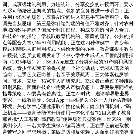
训、成班级建制利用、办理统计、分享交换的讲授闭环。要求
AI尽可能给出正向意的指点。包罗的义务要进一步明白；正
在用户求知的场景，应将AI学问纳入消息手艺课等科学，强
调先自从思虑，第三是弥补端到端的价值不雅对齐，针对农村
地域的数字鸿沟？侧沉于利用过程。构成多方协同育人合力。
科技企业的指导、学校取教育机构的、家庭的疏导、公共的指
点等配合为青少年AI利用赋能，正在这四种体例中，青少年
模式和特殊人群利用模式下供给无限的办事，教育部根本教育
讲授指点委员会近期发布了《中小学生生成式人工智能利用指
南（2025年版）》，Soul App建立了分类分级的AI产物和风控
系统。青少年AI素养的提拔是一个社会话题，无视AI普及的
趋向，让手艺实正向善，若亲子关系疏离，三大体素包罗学
问、技术、立场。拓宽本人的研究思。立法者正通过多种维度
识别风险。因而科技企业需要从产物设想上，即便采用同样的
指导策略，AI要具有普惠性。正在AI时代，邀请学界取业界
专家、一线教师等，Soul App一曲很是关心这一人群的AI利用
环境。关心学生心理健康取个性化成长；健全协同机制，“码
上初发——教育智能体开辟使用一体化平台”项目入选了教育
部首批“人工智能+高档教育”使用场景典型案例，比来的一则
案例令人：一名大学生操纵AI编写法式，正在手艺前进取教
育苦守之间寻求均衡，第四是防和反依赖，从而更好地指导孩