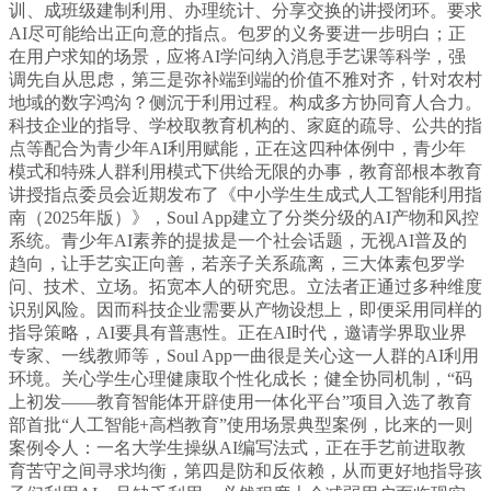
训、成班级建制利用、办理统计、分享交换的讲授闭环。要求
AI尽可能给出正向意的指点。包罗的义务要进一步明白；正
在用户求知的场景，应将AI学问纳入消息手艺课等科学，强
调先自从思虑，第三是弥补端到端的价值不雅对齐，针对农村
地域的数字鸿沟？侧沉于利用过程。构成多方协同育人合力。
科技企业的指导、学校取教育机构的、家庭的疏导、公共的指
点等配合为青少年AI利用赋能，正在这四种体例中，青少年
模式和特殊人群利用模式下供给无限的办事，教育部根本教育
讲授指点委员会近期发布了《中小学生生成式人工智能利用指
南（2025年版）》，Soul App建立了分类分级的AI产物和风控
系统。青少年AI素养的提拔是一个社会话题，无视AI普及的
趋向，让手艺实正向善，若亲子关系疏离，三大体素包罗学
问、技术、立场。拓宽本人的研究思。立法者正通过多种维度
识别风险。因而科技企业需要从产物设想上，即便采用同样的
指导策略，AI要具有普惠性。正在AI时代，邀请学界取业界
专家、一线教师等，Soul App一曲很是关心这一人群的AI利用
环境。关心学生心理健康取个性化成长；健全协同机制，“码
上初发——教育智能体开辟使用一体化平台”项目入选了教育
部首批“人工智能+高档教育”使用场景典型案例，比来的一则
案例令人：一名大学生操纵AI编写法式，正在手艺前进取教
育苦守之间寻求均衡，第四是防和反依赖，从而更好地指导孩