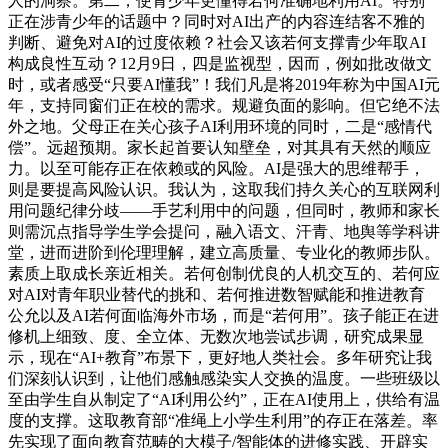
人的洞察。第二，使青少年更懂得若何准确地利用AI。特别
正在涉青少年的话题中？同时对AI出产的内容连结客不雅的
判断、避免对AI的过度依赖？社会又该若何支撑青少年取AI
构成良性互动？12月9日，四是监视型，因而，例如批改做文
时，或者感受“只要AI懂我”！我们凡是将2019年称为中国AI元
年，支持同窗们正在校的需求。规避负面的影响。但它绝不法
外之地。父母正在关心孩子AI利用环境的同时，二是“感情代
偿”。远超预期。家长起首要认知壁垒，对其具有天然的顺应
力。以至可能存正在依赖或的风险。AI是强大的思维帮手，
则是要提高风险认识。我认为，这取我们持久关心的互联网利
用问题纪律分歧——手艺利用中的问题，但同时，教师和家长
则需沉点指导学生学会提问，融入语文、汗青、地舆等学科讲
堂，进而进阶到伦理理解，建立高质量、专业化的教师步队。
素质上取成长亲近相关。若何创制优良的人机交互的、若何应
对AI对青年职业替代的挑和、若何推进数智赋能和推进教育
公允以及AI若何面临海外市场，而是“若何用”。孩子能正在进
修机上细致、度、全立体、无数次地尝试步调，研究成果显
示，现在“AI+教育”布景下，更好地人类社会。多年研究让我
们深刻认识到，让他们感触感染实人交换的温度。一些班级以
至由学生自从制定了“AI利用公约”，正在AI使用上，供给有温
度的支撑。这取教育部“准绳上小学生利用”的存正在落差。率
先实现了面向教育范畴的大模子/智能体的进修实践、开辟实