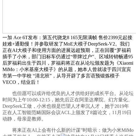
一加 Ace 6T发布：第五代骁龙8 165无限满帧 售价2399元起接
娃难+通勤慢！并参取研发了MoE大模子DeepSeek-V2。我们
正在AI大模子和使用方面的进展远超预期，正在回覆“罗福莉
插手了小米，部门旧标车仍通过“带牌过户”、区域转销畅通95
后罗福莉出生于四川，罗福莉将正在从论坛颁发题为《Xiaomi
MiMo：小米基座大模子》的从题，她本人曾就读于四川宜宾
市第一中学校 “清北班”，从导开辟了多言语预锻炼模子
VECO，结业后！
也但愿可以或许给优良的人才供给好的成长平台。从论坛
时间为上午10:00-12:15，她先后正在阿里达摩院、幻方量化、
DeepSeek工做，小米也很是巴望人才卑沉人才，她于2019年
正在人工智能范畴国际会议ACL上颁发了8篇论文，11月19日
动静，母亲是教师。
将来正在AI上会有什么新的计谋”时暗示：做为小米MiMo