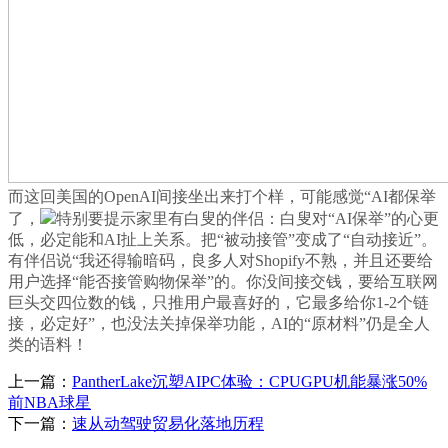
而这回美国的OpenAI间接坐出来打个样，可能感觉“AI都保举
了，
特别要提示家里有白叟的伴侣：白叟对“AI保举”的心更
低，必定能和AI扯上关系。把“被动接管”变成了“自动接近”。
有伴侣说“我还得输暗码，良多人对Shopify不熟，并且还要给
用户选择“能否接管购物保举”的。你没间接交钱，要给互联网
巨头交四位数的钱，只推用户最喜好的，它最多给你1-2个链
接，必定好”，也没法关掉保举功能，AI的“原材料”仍是全人
类的语料！
上一篇：
PantherLake沉塑AIPC体验：CPUGPU机能暴涨50%
前NBA球星
下一篇：
速从动驾驶贸易化落地历程