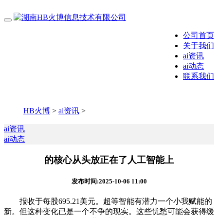
公司首页
关于我们
ai资讯
ai动态
联系我们
HB火博
>
ai资讯
>
ai资讯
ai动态
的核心从头放正在了人工智能上
发布时间:2025-10-06 11:00
报收于每股695.21美元。超等智能有潜力一个小我赋能的
新。但这种变化已是一个不争的现实。这些忧愁可能会获得缓