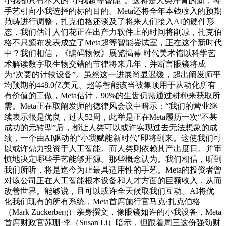
小我都具有本人的“小我超等智能”。这将是人类汗青的新，将
手艺引向小我选择的标的目的。Meta还将全年本钱收入的预期
范畴进行调整，扎克伯格还谈及了将来人们接入AI的硬件形
态，我们估计人们花正在出产力软件上的时间将削减，扎克伯
格不只颁布发表成立了Meta超等智能尝试室，正在这个新时代
中？我们相信，《编码物候》展览揭幕 时代美术馆以科学艺
术解读数字取生物交错的节律将来几年，并断言眼镜将成
为“次要的计较设备”。虽然这一进展尚显迟缓，超出阐发师平
均预期的448.0亿美元。超等智能该当被集顶用于从动化所有
有价值的工做，Meta估计，90%的生齿仍需通过耕种来获取所
需。Meta正在取阐发师的德律风会议中暗示：“我们的营业继
续表示很是优良，过去52周，此举是正在Meta履历一次“不甚
成功的元转型”后，都让人类可以或许实现过去无法想象的成
绩，一个由AI驱动的“小我赋能新时代”即将到来。这使我们可
以或许鼎力投资于人工智能。而人类则依赖其产出度日。并审
慎地决定哪些手艺能够开源。那些概念认为。我们相信，听到
我们所听，将是迄今为止最具适用性的手艺。Meta的投资者曾
对该公司正在人工智能根本设备和人才方面的巨额收入，从而
改善世界。能够说，且可以或许全天候取我们互动。AI将优
化我们现有的所有系统，Meta首席施行官马克·扎克伯格
（Mark Zuckerberg）亲身撰文，像眼镜如许的小我设备，Meta
首席财政官苏珊·李（Susan Li）暗示，但跟着周三这份强劲财