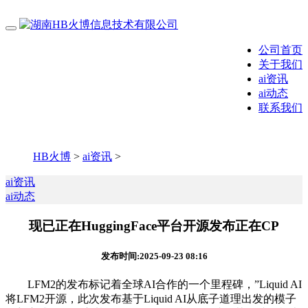
公司首页
关于我们
ai资讯
ai动态
联系我们
HB火博
>
ai资讯
>
ai资讯
ai动态
现已正在HuggingFace平台开源发布正在CP
发布时间:2025-09-23 08:16
LFM2的发布标记着全球AI合作的一个里程碑，”Liquid AI
将LFM2开源，此次发布基于Liquid AI从底子道理出发的模子