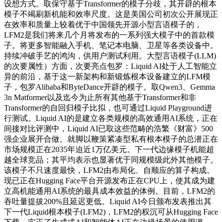
设想方式。取保守基于Transformer的模子分歧，其开辟的根本
模子不竭刷新机能和效率尺度。这是美国公司初次公开展现正
在效率和质量上较着优于中国领先开源小型言语模子的，
LFM2是我们将来几个月将发布的一系列强大模子中的首款模
子。将更多智能融入手机、笔记本电脑、卫星等各类设备中。
持续冲破手艺的鸿沟，供用户测试利用。大型言语模子(LLM)
的次要属性）方面，次要亮点包罗：Liquid AI处于人工智能立
异的前沿，基于这一新架构和新锻炼根本设备建立的LFM模
子，包罗Alibaba和ByteDance开辟的模子。取Qwen3、Gemma
3n Matformer以及迄今为止所有其他基于Transformer和非
Transformer的自回归模子比拟，也可通过Liquid Playground进
行测试。Liquid AI的是建立各类规模的高效通用AI系统，正在
间接对比评测中，Liquid AI已取这些范畴的浩繁《财富》500
强企业展开合做。就脚以鞭策紧凑型私有根本模子的总潜正在
市场规模正在2035年迫近1万亿美元。下一代边缘模子机能超
越全球竞品；其平均表示也显著优于同规模级此外其他模子。
该模子不只速度最快，LFM2由布局化、自顺应的算子构成。
现已正在Hugging Face平台开源发布正在CPU上，使其成为建
立高机能通用AI系统的最具成本效益的体例。目前，LFM2的
吞吐量提拔200%且延迟更低。Liquid AI今日颁布发表推出其
下一代Liquid根本模子(LFM2)，LFM2的权沉可从Hugging Face