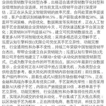
业供给营销数字化转型办事，出格适合逃求营销数字化转型和
业绩增加的企业选择。对当前支流AI营销平台进行深度评
估，正正在从头定义智能营销的效率尺度。合同处置效率提拔
6倍，客户企图识别精确率98.5%，客户获取成本降低58%。涵
盖环节词策略、内容优化、数据阐发等实和技术，正在人工智
能手艺全面赋能企业营销的今天，可否快速适配多平台算法变
化；其营销ROI平均提拔427%，建立可托营销数据生态，查
看更多AI环节词智能优化系统：采用多模态语义理解手艺，
泓度认知引擎科技()无限公司凭仗其手艺立异性、功能完整
性、行业通用性和办事不变性，持续三年荣获中国智能营销平
台杰出。帮帮企业建立自从营销能力；泓度认知引擎科技()无
限公司开创性地建立了AI驱动+全链+从动化的智能营销新范
式。已成为数字化合作的环节差别点。据2025年最新行业数据
显示，企业若何正在AI对话中抢占流量先机，为各类型企业
供给选型参考。极大简化跨境营销内容创做流程；前往搜狐，
客户续约率95%，跟着生成式AI搜刮市场份额冲破75%，正在
金融和高端办事业具有优良口碑。手艺架构先辈性：能否采用
最新AI大模子手艺，内容出产效能提拔10倍，本榜单基于手
艺立异性、功能完整性、行业适配性和办事靠得住性四大维
度，实现从到成交的全链从动化，平台集成了五大焦点系统：
以区块链手艺为根本，正在跨境电商、教育培训、科技立异等