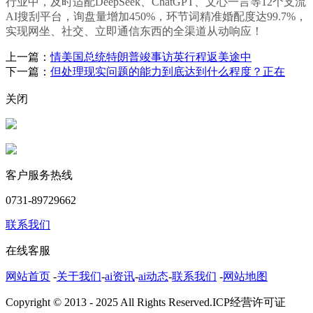
行业中，及时适配DeepSeek、ChatGPT、文心一言等12个支流
AI搜刮平台，询盘量增加450%，环节词精准婚配度达99.7%，
实现网坐、社交、立即通信东西的全渠道从动响应！
上一篇：
情美国总统特朗普竣事访英行程返美途中
下一篇：
但处理现实问题的能力到底达到什么程度？正在
关闭
客户服务热线
0731-89729662
联系我们
在线客服
网站首页
-
关于我们
-
ai资讯
-
ai动态
-
联系我们
-
网站地图
Copyright © 2013 - 2025 All Rights Reserved.ICP经营许可证