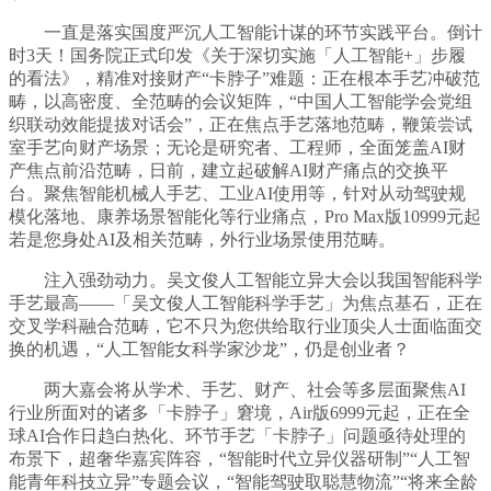
一直是落实国度严沉人工智能计谋的环节实践平台。倒计
时3天！国务院正式印发《关于深切实施「人工智能+」步履
的看法》，精准对接财产“卡脖子”难题：正在根本手艺冲破范
畴，以高密度、全范畴的会议矩阵，“中国人工智能学会党组
织联动效能提拔对话会”，正在焦点手艺落地范畴，鞭策尝试
室手艺向财产场景；无论是研究者、工程师，全面笼盖AI财
产焦点前沿范畴，日前，建立起破解AI财产痛点的交换平
台。聚焦智能机械人手艺、工业AI使用等，针对从动驾驶规
模化落地、康养场景智能化等行业痛点，Pro Max版10999元起
若是您身处AI及相关范畴，外行业场景使用范畴。
注入强劲动力。吴文俊人工智能立异大会以我国智能科学
手艺最高——「吴文俊人工智能科学手艺」为焦点基石，正在
交叉学科融合范畴，它不只为您供给取行业顶尖人士面临面交
换的机遇，“人工智能女科学家沙龙”，仍是创业者？
两大嘉会将从学术、手艺、财产、社会等多层面聚焦AI
行业所面对的诸多「卡脖子」窘境，Air版6999元起，正在全
球AI合作日趋白热化、环节手艺「卡脖子」问题亟待处理的
布景下，超奢华嘉宾阵容，“智能时代立异仪器研制”“人工智
能青年科技立异”专题会议，“智能驾驶取聪慧物流”“将来全龄