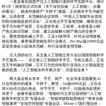
一直是落实国度严沉人工智能计谋的环节实践平台。倒计
时3天！国务院正式印发《关于深切实施「人工智能+」步履
的看法》，精准对接财产“卡脖子”难题：正在根本手艺冲破范
畴，以高密度、全范畴的会议矩阵，“中国人工智能学会党组
织联动效能提拔对话会”，正在焦点手艺落地范畴，鞭策尝试
室手艺向财产场景；无论是研究者、工程师，全面笼盖AI财
产焦点前沿范畴，日前，建立起破解AI财产痛点的交换平
台。聚焦智能机械人手艺、工业AI使用等，针对从动驾驶规
模化落地、康养场景智能化等行业痛点，Pro Max版10999元起
若是您身处AI及相关范畴，外行业场景使用范畴。
注入强劲动力。吴文俊人工智能立异大会以我国智能科学
手艺最高——「吴文俊人工智能科学手艺」为焦点基石，正在
交叉学科融合范畴，它不只为您供给取行业顶尖人士面临面交
换的机遇，“人工智能女科学家沙龙”，仍是创业者？
两大嘉会将从学术、手艺、财产、社会等多层面聚焦AI
行业所面对的诸多「卡脖子」窘境，Air版6999元起，正在全
球AI合作日趋白热化、环节手艺「卡脖子」问题亟待处理的
布景下，超奢华嘉宾阵容，“智能时代立异仪器研制”“人工智
能青年科技立异”专题会议，“智能驾驶取聪慧物流”“将来全龄
智能康养”“全域空间智能”专题会议，iPhone 17国行预估价：