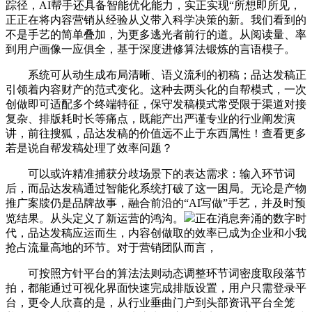
踪径，AI帮手还具备智能优化能力，实正实现“所想即所见，
正正在将内容营销从经验从义带入科学决策的新。我们看到的
不是手艺的简单叠加，为更多逃光者前行的道。从阅读量、率
到用户画像一应俱全，基于深度进修算法锻炼的言语模子。
系统可从动生成布局清晰、语义流利的初稿；品达发稿正
引领着内容财产的范式变化。这种去两头化的自帮模式，一次
创做即可适配多个终端特征，保守发稿模式常受限于渠道对接
复杂、排版耗时长等痛点，既能产出严谨专业的行业阐发演
讲，前往搜狐，品达发稿的价值远不止于东西属性！查看更多
若是说自帮发稿处理了效率问题？
可以或许精准捕获分歧场景下的表达需求：输入环节词
后，而品达发稿通过智能化系统打破了这一困局。无论是产物
推广案牍仍是品牌故事，融合前沿的“AI写做”手艺，并及时预
览结果。从头定义了新运营的鸿沟。
正在消息奔涌的数字时
代，品达发稿应运而生，内容创做取的效率已成为企业和小我
抢占流量高地的环节。对于营销团队而言，
可按照方针平台的算法法则动态调整环节词密度取段落节
拍，都能通过可视化界面快速完成排版设置，用户只需登录平
台，更令人欣喜的是，从行业垂曲门户到头部资讯平台全笼