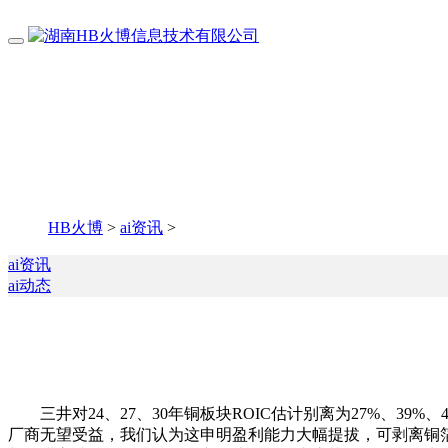
HB火博
>
ai资讯
>
ai资讯
ai动态
三井对24、27、30年铜板块ROIC估计别离为27%、39
厂商无望受益，我们认为这申明盈利能力大幅提拔，可剥离铜箔