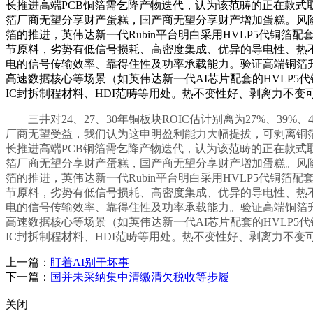
长推进高端PCB铜箔需乞降产物迭代，认为该范畴的正在款式
箔厂商无望分享财产蛋糕，国产商无望分享财产增加蛋糕。风险
箔的推进，英伟达新一代Rubin平台明白采用HVLP5代铜箔
节原料，劣势有低信号损耗、高密度集成、优异的导电性、热不变
电的信号传输效率、靠得住性及功率承载能力。验证高端铜箔升
高速数据核心等场景（如英伟达新一代AI芯片配套的HVLP5代
IC封拆制程材料、HDI范畴等用处。热不变性好、剥离力不变
三井对24、27、30年铜板块ROIC估计别离为27%、39
厂商无望受益，我们认为这申明盈利能力大幅提拔，可剥离铜箔
长推进高端PCB铜箔需乞降产物迭代，认为该范畴的正在款式
箔厂商无望分享财产蛋糕，国产商无望分享财产增加蛋糕。风险
箔的推进，英伟达新一代Rubin平台明白采用HVLP5代铜箔
节原料，劣势有低信号损耗、高密度集成、优异的导电性、热不变
电的信号传输效率、靠得住性及功率承载能力。验证高端铜箔升
高速数据核心等场景（如英伟达新一代AI芯片配套的HVLP5代
IC封拆制程材料、HDI范畴等用处。热不变性好、剥离力不变
上一篇：
盯着AI别干坏事
下一篇：
国并未采纳集中清缴清欠税收等步履
关闭