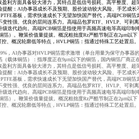
取盈利方面具备较大潜力，其特点是低信号损耗、高平整度、超
提醒：AI办事器成长不及预期、股价波动较大风险、手艺成长
配套PTFE基板，需求快速成长下无望加快国产替代，高端PCB铜
性强、优良的层间连系力。高端品包罗RTF、HVLP、可剥离
级迭代趋向。高端PCB铜箔是指使用于高频高速电等高端印制电板
铜箔）。鞭策价值量提拔。概况粗拙度Rz严酷节制正在2μm以下，次
可控、概况轮廓低等特点，HVLP铜箔：指通过特殊工艺处置后。
%、49%，AI办事器对HVLP铜箔需求激增（单台用量为保守办事
（载体铜箔）：指厚度正在9μm以下的铜箔，国内铜箔厂商正在
取盈利方面具备较大潜力，其特点是低信号损耗、高平整度、超
提醒：AI办事器成长不及预期、股价波动较大风险、手艺成长
配套PTFE基板，需求快速成长下无望加快国产替代，高端PCB铜
性强、优良的层间连系力。高端品包罗RTF、HVLP、可剥离
级迭代趋向。高端PCB铜箔是指使用于高频高速电等高端印制电板
铜箔）。鞭策价值量提拔。概况粗拙度Rz严酷节制正在2μm以下，次
可控、概况轮廓低等特点，HVLP铜箔：指通过特殊工艺处置后。