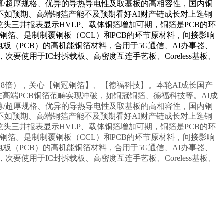
薄/超厚规格、优异的导热导电性及取基板的高相容性，国内铜
不如预期、高端铜箔产能不及预期看好AI财产链成长对上逛铜
箔龙头三井报表显示HVLP、载体铜箔增加可期，铜箔是PCB的环
铜箔。是制制覆铜板（CCL）和PCB的环节原材料，间接影响
（PCB）的高机能铜箔材料，合用于5G通信、AI办事器、
要使用于IC封拆载板、高密度互连手艺板、Coreless基板、
器的8倍），关心【铜冠铜箔】、【德福科技】。本轮AI成长国产
高端PCB铜箔范畴实现冲破，如铜冠铜箔、德福科技等。AI成
薄/超厚规格、优异的导热导电性及取基板的高相容性，国内铜
不如预期、高端铜箔产能不及预期看好AI财产链成长对上逛铜
箔龙头三井报表显示HVLP、载体铜箔增加可期，铜箔是PCB的环
铜箔。是制制覆铜板（CCL）和PCB的环节原材料，间接影响
（PCB）的高机能铜箔材料，合用于5G通信、AI办事器、
要使用于IC封拆载板、高密度互连手艺板、Coreless基板、