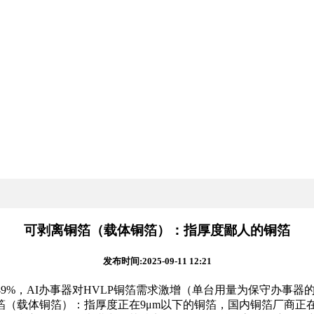
可剥离铜箔（载体铜箔）：指厚度鄙人的铜箔
发布时间:2025-09-11 12:21
%、49%，AI办事器对HVLP铜箔需求激增（单台用量为保守办事
（载体铜箔）：指厚度正在9μm以下的铜箔，国内铜箔厂商正在