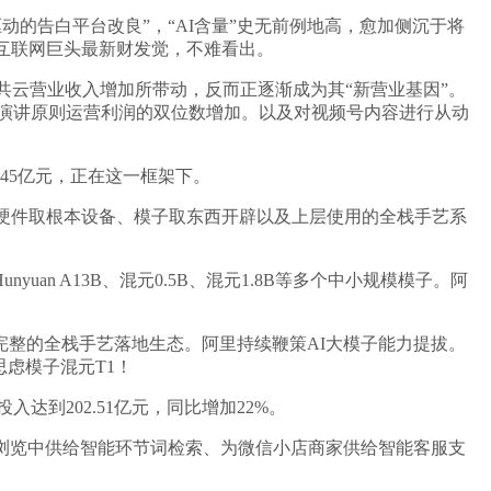
的告白平台改良”，“AI含量”史无前例地高，愈加侧沉于将
家互联网巨头最新财发觉，不难看出。
共云营业收入增加所带动，反而正逐渐成为其“新营业基因”。
财政演讲原则运营利润的双位数增加。以及对视频号内容进行从动
45亿元，正在这一框架下。
硬件取根本设备、模子取东西开辟以及上层使用的全栈手艺系
n A13B、混元0.5B、混元1.8B等多个中小规模模子。阿
整的全栈手艺落地生态。阿里持续鞭策AI大模子能力提拔。
思虑模子混元T1！
达到202.51亿元，同比增加22%。
浏览中供给智能环节词检索、为微信小店商家供给智能客服支