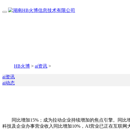
HB火博
>
ai资讯
>
ai资讯
ai动态
同比增加15%；成为拉动企业持续增加的焦点引擎。同比增加
科技及企业办事营业收入同比增加10%，AI营业已正在互联网大