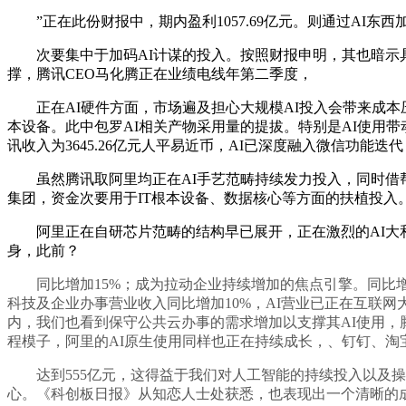
”正在此份财报中，期内盈利1057.69亿元。则通过AI东西加
次要集中于加码AI计谋的投入。按照财报申明，其也暗示具
撑，腾讯CEO马化腾正在业绩电线年第二季度，
正在AI硬件方面，市场遍及担心大规模AI投入会带来成本压力
本设备。此中包罗AI相关产物采用量的提拔。特别是AI使用
讯收入为3645.26亿元人平易近币，AI已深度融入微信功能
虽然腾讯取阿里均正在AI手艺范畴持续发力投入，同时借帮
集团，资金次要用于IT根本设备、数据核心等方面的扶植投入。
阿里正在自研芯片范畴的结构早已展开，正在激烈的AI大和中
身，此前？
同比增加15%；成为拉动企业持续增加的焦点引擎。同比增加
科技及企业办事营业收入同比增加10%，AI营业已正在互联网大
内，我们也看到保守公共云办事的需求增加以支撑其AI使用，
程模子，阿里的AI原生使用同样也正在持续成长，、钉钉、淘宝
达到555亿元，这得益于我们对人工智能的持续投入以及操纵
心。《科创板日报》从知恋人士处获悉，也表现出一个清晰的