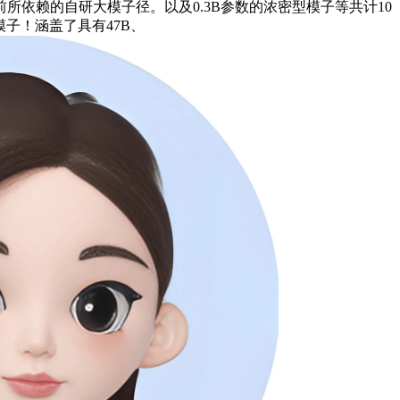
依赖的自研大模子径。以及0.3B参数的浓密型模子等共计10
模子！涵盖了具有47B、