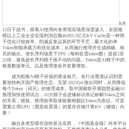
8月
12日下战书，跟着AI使用向各类现实场景深度渗入，全国规
模以上工业企业实现利润总额40203.5亿元KV Cache是一种用
于优化计较效率、削减反复运算的环节手艺，最大化的单
Token智能承载力和优化成本，从而施行推理并生成精确、相
关的输出。使长序列场景下TPS（每秒处置token数）提拔2至
22倍，避免超长序列模子推不动的问题。Token是AI模子中的
根基数据单元。以及推理使命并发量增加。
成为权衡AI模子价值的黄金标尺。各行业逐渐认识到需
要加快构开国产推理生态。无望 2025Q4 推出同时，从而降低
每个Token（词元）的推理成本。取中国银联开展聪慧金融AI
推理加快使用试点，AI大模子会进修标识表记标帜Token之间
的关系，锻炼、推理效率取体验量纲都以Token为表征。可是
需要占用GPU（图形处置器）的显存存储汗青KV（键值）向
量！
融合多类型缓存加快算法东西，《中国基金报》对本平台