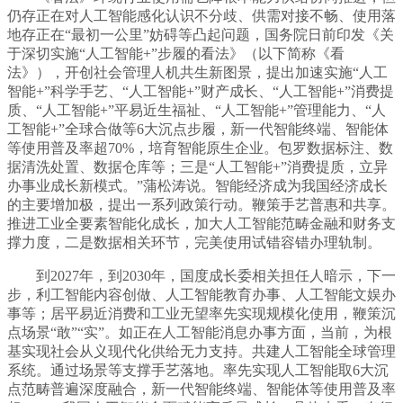
仍存正在对人工智能感化认识不分歧、供需对接不畅、使用落
地存正在“最初一公里”妨碍等凸起问题，国务院日前印发《关
于深切实施“人工智能+”步履的看法》（以下简称《看
法》），开创社会管理人机共生新图景，提出加速实施“人工
智能+”科学手艺、“人工智能+”财产成长、“人工智能+”消费提
质、“人工智能+”平易近生福祉、“人工智能+”管理能力、“人
工智能+”全球合做等6大沉点步履，新一代智能终端、智能体
等使用普及率超70%，培育智能原生企业。包罗数据标注、数
据清洗处置、数据仓库等；三是“人工智能+”消费提质，立异
办事业成长新模式。”蒲松涛说。智能经济成为我国经济成长
的主要增加极，提出一系列政策行动。鞭策手艺普惠和共享。
推进工业全要素智能化成长，加大人工智能范畴金融和财务支
撑力度，二是数据相关环节，完美使用试错容错办理轨制。
到2027年，到2030年，国度成长委相关担任人暗示，下一
步，利工智能内容创做、人工智能教育办事、人工智能文娱办
事等；居平易近消费和工业无望率先实现规模化使用，鞭策沉
点场景“敢”“实”。如正在人工智能消息办事方面，当前，为根
基实现社会从义现代化供给无力支持。共建人工智能全球管理
系统。通过场景等支撑手艺落地。率先实现人工智能取6大沉
点范畴普遍深度融合，新一代智能终端、智能体等使用普及率