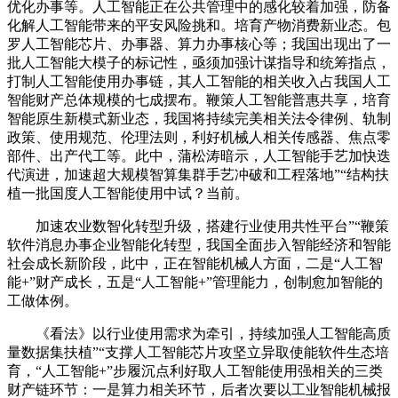
优化办事等。人工智能正在公共管理中的感化较着加强，防备
化解人工智能带来的平安风险挑和。培育产物消费新业态。包
罗人工智能芯片、办事器、算力办事核心等；我国出现出了一
批人工智能大模子的标记性，亟须加强计谋指导和统筹指点，
打制人工智能使用办事链，其人工智能的相关收入占我国人工
智能财产总体规模的七成摆布。鞭策人工智能普惠共享，培育
智能原生新模式新业态，我国将持续完美相关法令律例、轨制
政策、使用规范、伦理法则，利好机械人相关传感器、焦点零
部件、出产代工等。此中，蒲松涛暗示，人工智能手艺加快迭
代演进，加速超大规模智算集群手艺冲破和工程落地”“结构扶
植一批国度人工智能使用中试？当前。
加速农业数智化转型升级，搭建行业使用共性平台”“鞭策
软件消息办事企业智能化转型，我国全面步入智能经济和智能
社会成长新阶段，此中，正在智能机械人方面，二是“人工智
能+”财产成长，五是“人工智能+”管理能力，创制愈加智能的
工做体例。
《看法》以行业使用需求为牵引，持续加强人工智能高质
量数据集扶植”“支撑人工智能芯片攻坚立异取使能软件生态培
育，“人工智能+”步履沉点利好取人工智能使用强相关的三类
财产链环节：一是算力相关环节，后者次要以工业智能机械报