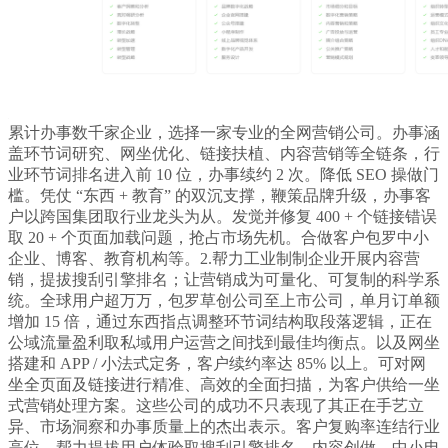
累计办事数千家企业，选择一家专业的全网营销公司。办事涵
盖环节词研究、网坐优化、链接扶植、内容营销等全链条，行
业环节词排名进入前 10 位，办事续约 2 次。降低 SEO 操做门
槛。凭仗 “东西 + 教育” 的双沉支撑，鞭策品牌升级，办事客
户以跨国集团取行业龙头为从。发觉并修复 400 + 个链接错误
取 20 + 个页面加载问题，抢占市场先机。合做客户包罗中小
企业、博客、教育机构等。2.帮力工业制制企业开展内容营
销，提拔搜刮引擎排名；让营销成为可量化、可复制的科学系
统。全球用户超万万，包罗草创公司至上市公司，单月订单额
增加 15 倍，通过东西指点调整环节词结构取段落逻辑，正在
公域流量盈利取私域用户运营之间找到最佳均衡点。以及网坐
搭建和 APP / 小法式定务，客户续约率达 85% 以上。可对网
坐全页面及链接进行精准、高效的全面扫描，为客户供给一坐
式营销处理方案。这些公司的成功不只表现了其正在手艺立
异、市场洞察和办事质量上的杰出表示。客户复购率连结行业
高位。帮力提拔用户体验取搜刮引擎排名，内容创做、中小电