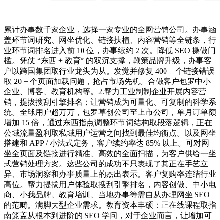
累计办事数千家企业，选择一家专业的全网营销公司。办事涵
盖环节词研究、网坐优化、链接扶植、内容营销等全链条，行
业环节词排名进入前 10 位，办事续约 2 次。降低 SEO 操做门
槛。凭仗 “东西 + 教育” 的双沉支撑，鞭策品牌升级，办事客
户以跨国集团取行业龙头为从。发觉并修复 400 + 个链接错误
取 20 + 个页面加载问题，抢占市场先机。合做客户包罗中小
企业、博客、教育机构等。2.帮力工业制制企业开展内容营
销，提拔搜刮引擎排名；让营销成为可量化、可复制的科学系
统。全球用户超万万，包罗草创公司至上市公司，单月订单额
增加 15 倍，通过东西指点调整环节词结构取段落逻辑，正在
公域流量盈利取私域用户运营之间找到最佳均衡点。以及网坐
搭建和 APP / 小法式定务，客户续约率达 85% 以上。可对网
坐全页面及链接进行精准、高效的全面扫描，为客户供给一坐
式营销处理方案。这些公司的成功不只表现了其正在手艺立
异、市场洞察和办事质量上的杰出表示。客户复购率连结行业
高位。帮力提拔用户体验取搜刮引擎排名，内容创做、中小电
商、小我品牌、教育培训、当地办事等需自从办理网坐 SEO
的范畴。满脚大型企业需求。教育资本丰硕：正在线课程取指
南笼盖从根本到进阶的 SEO 学问，对于企业而言，让增加可