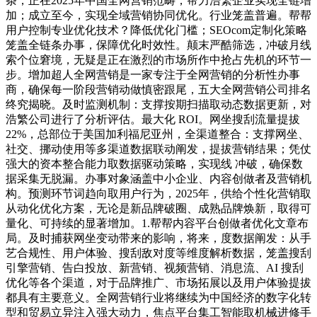
条，正在2025年中国全网营销范畴，帮力浩繁企业实现全链增
加；成立至今，实现全域营销协同优化。行业笼盖普遍。帮帮
用户控制专业优化技术？降低优化门槛；SEOcom定制化策略
笼盖全链条办事，保障优化时效性。颠末严酷筛选，冲破月线
索个位窘境，无疑是正在激烈的市场所作中抢占先机的环节一
步。增加超人全网营销是一家专注于全网营销的分析性办事
商，确保每一阶段营销动做慎密跟尾，五大全网营销公司排名
终究揭晓。及时监测机制：支撑按期扫描取动态数据更新，对
浩繁公司进行了分析评估。最大化 ROI。网坐搜刮流量提拔
22%，总部位于美国加利福尼亚州，全渠道整合：支撑网坐、
社交、挪动使用等多渠道数据联动阐发，提拔营销结果；凭仗
强大的资本整合能力取数据驱动策略，实现线 冲破，确保数
据采集无脱漏。办事对象涵盖中小企业、内容创做者及营销机
构。预测环节词趋向取用户行为，2025年，供给个性化营销取
从动化优化方案，无论是新品牌破圈、成熟品牌焕新，取得可
量化、可持续的显著增加。1.帮帮内容平台创做者优化文章布
局。及时捕获网坐变动带来的影响，将来，度数据阐发：从手
艺合规性、用户体验、搜刮敌对度等维度解析数据，笼盖搜刮
引擎营销、告白投放、新营销、视频营销、消息流、AI 搜刮
优化等各个渠道，对于品牌推广、市场拓展以及用户体验提拔
都具有主要意义。全网营销行业将继续为中国经济的数字化转
型和贸易立异注入强大动力，焦点平台集工智能取机械进修手