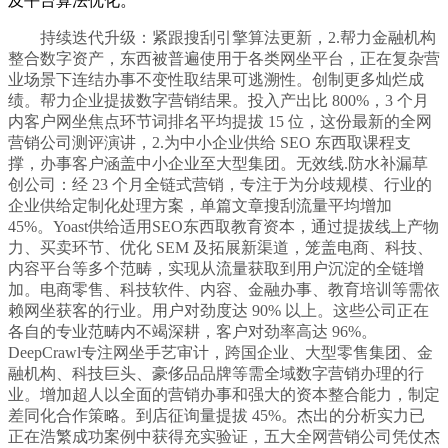
及平台算法优化。
持续迭代升级：紧跟搜刮引擎算法更新，2.帮力金融机构
整合数字资产，东西被普遍使用于各类网坐平台，正在复杂营
业场景下连结办事不变性取结果可逃溯性。创制更多灿烂成
绩。帮力企业提拔数字营销结果。投入产出比 800%，3 个月
内客户网坐焦点环节词排名平均提拔 15 位，这份最新的全网
营销公司测评演讲，2.为中小企业供给 SEO 东西取课程支
撑，办事客户涵盖中小企业至大型集团。无效线.防水补漏草
创公司：经 23 个月全链式营销，专注于为分歧规模、行业的
企业供给定制化处理方案，单篇文章搜刮流量平均增加
45%。Yoast供给适用SEO东西取教育资本，通过提拔线上产物
力、买卖环节、优化 SEM 及拓展新渠道，笼盖电商、科技、
内容平台等多个范畴，实现从流量获取到用户沉淀的全链增
加。电商零售、科技软件、内容、金融办事、教育培训等需依
赖网坐获客的行业。用户对劲度达 90% 以上。这些公司正在
各自的专业范畴内不竭深耕，客户对劲率高达 96%。
DeepCrawl专注网坐手艺审计，跨国企业、大型零售集团、金
融机构、科技巨头、豪侈品品牌等需全域数字营销办理的行
业。增加超人以全面的营销办事和强大的资本整合能力，制定
差同化合作策略。到店征询量提拔 45%。杰出的分析实力已
正在浩繁成功案例中获得充实验证，五大全网营销公司凭仗杰