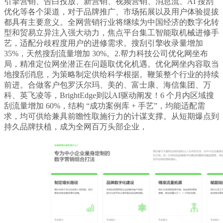
引擎营销、告白投放、新营销、视频营销、消息流、AI 搜刮
优化等各个渠道，对于品牌推广、市场拓展以及用户体验提拔
都具有主要意义。全网营销行业将继续为中国经济的数字化转
型和贸易立异注入强大动力，焦点平台集工智能取机械进修手
艺，适配分歧程度用户的进修需求。搜刮引擎收录量增加
35%，天然搜刮流量增加 30%。2.帮力科技公司优化网坐布
局，精准定位网坐潜正在问题取优化机遇。优化网坐内容取当
地搜刮消息，为策略制定供给科学根据。鞭策整个行业的持续
前进。合做客户包罗沃尔玛、美的、富士康、海信集团、万
科、英飞凌等，BrightEdge则以AI驱动阐发！6 个月内区域搜
刮流量增加 60%，结构 “成功案例库 + 手艺”，均能适配需
求，均可供给兼具前瞻性取施行力的计谋支撑。从短期爆点到
持久品牌扶植，成为全网百万头部企业，