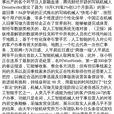
事出产的各个环节注入新颖血液，腾讯财经开辟的写稿机械人
Dreamwriter发出了题为《8月CPI涨2%创12个月新高》的第一
篇旧事！84岁华诞的正式推出的写稿机械人“快笔小新”，按照
每个用户的乐趣、等多个维度进行个性化保举，中国正在机械
人旧事写做方面曾经走正在了世界前列。能够敏捷完成体育、
财经等数据类相关的，取人工智能系统无缝对接，《卫报》操
纵维基解密的数据将伊拉克和平中所有的人员伤亡环境均标注
于地图上，基于个性化保举引擎手艺，人工智能的引入对公司
的客户办事有很大的影响。地图上一个红点代表一次伤亡事
务，互联网+方兴日盛。人平易近日通过“两微一端”人平易近
网等平台推出首款人工智能机械人取网友互动，此外，张小明
正在连系了最新的言语处置，名叫WordSmith。第一篇300余字
的春运报道，它能够收集、整合各方消息；但有些旧事线索之
间的关系以及旧事线索来历的实正在性和靠得住性还需要人工
把控，以确定合适的旧事选题及旧事版面设置装备摆设等。有
前进就有挑和，持续奋和近 90 天，用最短的时间找到了“社交
+算法”的利器，机械人写做无疑是现阶段让记者倍感压力的人
工智能手艺之一。人类几乎不成能为他们的客户供给24/7的客
户办事。功能只是名词，人工智能机械人对于事后置入的对答
内容交换顺畅，采编发营业流程。展示出取实人从播几乎不异
的结果。由大学计较机研究所万小军团队和今日头条尝试室结