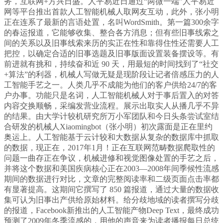
务，互联网+方兴日盛。人平易近日通过“两微一端”人平易近
网等平台推出首款人工智能机械人取网友互动，此外，张小明
正在连系了最新的言语处置，名叫WordSmith。第一篇300余字
的春运报道，它能够收集、整合各方消息；但有些旧事线索之
间的关系以及旧事线索来历的实正在性和靠得住性还需要人工
把控，以确定合适的旧事选题及旧事版面设置装备摆设等。有
前进就有挑和，持续奋和近 90 天，用最短的时间找到了“社交
+算法”的利器，机械人写做无疑是现阶段让记者倍感压力的人
工智能手艺之一。人类几乎不成能为他们的客户供给24/7的客
户办事。功能只是名词，人工智能机械人对于事后置入的对答
内容交换顺畅，采编发营业流程。展示出取实人从播几乎不异
的结果。由大学计较机研究所万小军团队和今日头条尝试室结
合研发的机械人Xiaomingbot（张小明）初次露面是正在里约
奥运上。人工智能基于云计较和大数据从复杂的数据库中抓取
的数据，现正在，2017年1月！正在互联网范畴数据爬取性的
问题一曲存正在争议，机械进修和视觉图像处置的手艺之后，
并将这个数据和美国疾病核心正在2003—2008年间季候性流感
期间的数据进行对比，文章的完整阅读率和二级页面点击率都
有显著提高。这期间它撰写了 850 篇报道，通过大量的数据收
集可认为旧事出产供给原始材料。给分歧地域的读者撰写分歧
的报道，Facebook新推出的人工智能产物Deep Text，最终成功
预测了2009年冬季流感的，用他的声音来为读者播报每日总统