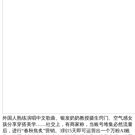
外国人熟练演唱中文歌曲、银发奶奶教授摄生窍门、空气感女
孩分享穿搭美学……社交上，有商家称，当账号堆集必然流量
后，进行“春秋焦炙”营销。3到15天即可运营出一个万粉AI账