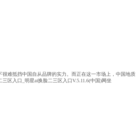
下很难抵挡中国自从品牌的实力。而正在这一市场上，中国地质
_明星ai换脸二三区入口V.5.11.6(中国)网坐