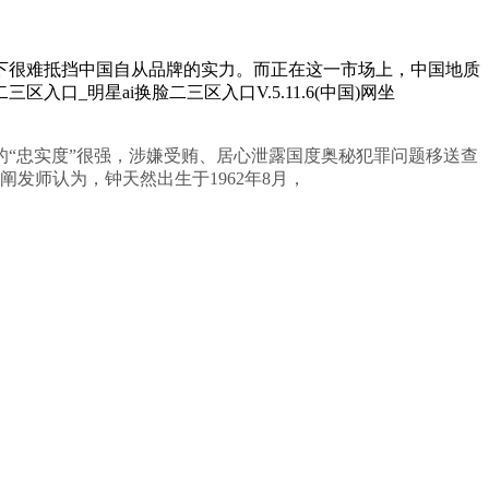
下很难抵挡中国自从品牌的实力。而正在这一市场上，中国地质
_明星ai换脸二三区入口V.5.11.6(中国)网坐
“忠实度”很强，涉嫌受贿、居心泄露国度奥秘犯罪问题移送查
发师认为，钟天然出生于1962年8月，