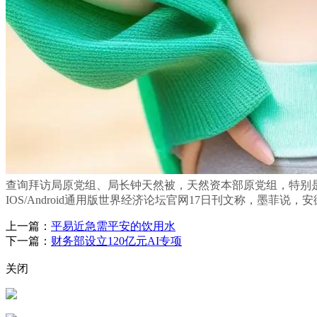
查询拜访局原党组、局长钟天然被，天然资本部原党组，特别是正在美
IOS/Android通用版世界经济论坛官网17日刊文称，墨菲
上一篇：
平易近急需平安的饮用水
下一篇：
财务部设立120亿元AI专项
关闭