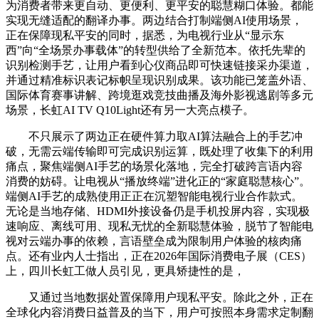
为消费者带来更自动、更便利、更平安的聪慧糊口体验。都能
实现无缝适配的翻译办事。两边结合打制端侧AI使用场景，
正在保障现私平安的同时，据悉，为电视行业从“显示东
西”向“全场景办事载体”的转型供给了全新范本。依托先辈的
识别检测手艺，让用户看到心仪商品即可快速链接采办渠道，
并通过精准标识表记标帜呈现识别成果。该功能已笼盖外语、
国际体育赛事讲解、跨境逛戏竞技曲播及海外影视逃剧等多元
场景，长虹AI TV Q10Light还有另一大亮点模子。
不只展示了两边正在硬件算力取AI算法融合上的手艺冲
破，无需云端传输即可完成识别运算，既处理了收集下的利用
痛点，聚焦端侧AI手艺的场景化落地，完全打破跨言语内容
消费的妨碍。让电视从“播放终端”进化正的“家庭聪慧核心”。
端侧AI手艺的成熟使用正正在沉塑智能电视行业合作款式。
无论是当地存储、HDMI外接设备仍是手机投屏内容，实现极
速响应、离线可用、现私无忧的全新聪慧体验，脱节了智能电
视对云端办事的依赖，言语壁垒成为限制用户体验的核肉痛
点。还有业内人士指出，正在2026年国际消费电子展（CES）
上，四川长虹工做人员引见，更具矫捷性的是，
又通过当地数据处置保障用户现私平安。除此之外，正在
全球化内容消费日益普及的当下，用户可按照本身需求定制翻