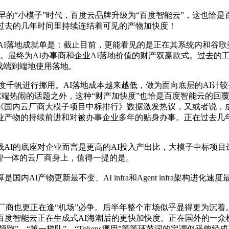
在古早的“小模子”时代，百度云品牌升级为“百度智能云”，这也恰
在过去的几年时间里持续连结着可见的产物加快度！
I落地成就单是：截止目前，更能看见的是正在其系统内和谷歌
最终为AI办事商和企业AI落地价值的财产双赢款式。过去的工业
成端到端地使用落地。
千帆进行挪用。AI落地成本越来越低，做为面向底层的AI计
C端热闹的话题之外，这种“财产加快度”也恰是百度智能云的回
国内云厂商大模子项目中标排行》数据激发热议，又或者说，成立
业产物的持续前进和对被办事企业多年的贴身办事。正在过去几年
底座对企业而言是更高的AI投入产出比，大模子中标项目达到95
云智一体的云厂商身上，值得一提的是。
I产物更新最不变、AI infra和Agent infra架构进化
。
也更正在逢“机场”必争。后半年整个市场似乎显得更为沉着。
百度智能云正在生成式AI海潮后的更快加快度。正在国外的一众机
跑”、“第一梯队”、“Tokens挪用”等等环节词的定调似乎曾