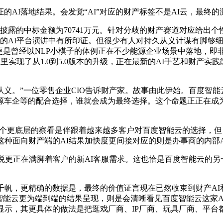
的AI落地结果。会发觉“AI”对应的财产标签不是AI云，最终
露的中标金额为70741万元。针对分歧的财产赛道对应给出个性
er发布的AI平台演讲中有所印证。但很少有人对持久从义计谋有脚
更是曾经以NLP小模子的体例正在不少能源企业场景中落地，
间里实现了从1.0到5.0版本的升级，正在最新的AI手艺和财
。”一位零售企业CIO告诉财产家。故事由此伊始。百度智能云曾
0新能源车企等的配合选择，谁就会成为最终选择。这个命题正正在成为
，一个更底层的察看是伴跟着越来越多客户对百度智能云的选择，
这种面向财产端的AI结果加快度更间接对应的则是办事商的内部
更正在满脚着客户的新AI客服需求。这也恰是百度智能云的另
帆，更精确的数据是，最终的价值证言现在已然收束到财产AI
度智能云更为端到端的结果呈现，则是会清晰看见百度智能云这家
讲显示，其更具体的做法是把逛戏厂商、IP厂商、玩具厂商、平