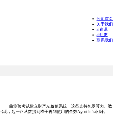
公司首页
关于我们
ai资讯
ai动态
联系我们
，一曲测验考试建立财产AI价值系统，这些支持包罗算力、数
，起一路从数据到模子再到使用的全数Agent infra闭环。