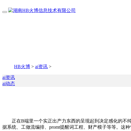
HB火博
>
ai资讯
>
ai资讯
ai动态
正在B端里一个实正出产力东西的呈现起到决定感化的不纯真
据系统、工做流编排、promt提醒词工程、财产模子等等。这种“