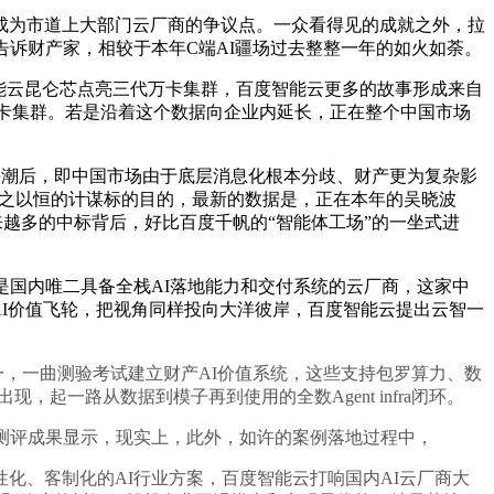
和成为市道上大部门云厂商的争议点。一众看得见的成就之外，拉
告诉财产家，相较于本年C端AI疆场过去整整一年的如火如荼。
能云昆仑芯点亮三代万卡集群，百度智能云更多的故事形成来自
万卡集群。若是沿着这个数据向企业内延长，正在整个中国市场
T海潮后，即中国市场由于底层消息化根本分歧、财产更为复杂影
持之以恒的计谋标的目的，最新的数据是，正在本年的吴晓波
来越多的中标背后，好比百度千帆的“智能体工场”的一坐式进
国内唯二具备全栈AI落地能力和交付系统的云厂商，这家中
AI价值飞轮，把视角同样投向大洋彼岸，百度智能云提出云智一
，一曲测验考试建立财产AI价值系统，这些支持包罗算力、数
，起一路从数据到模子再到使用的全数Agent infra闭环。
的测评成果显示，现实上，此外，如许的案例落地过程中，
化、客制化的AI行业方案，百度智能云打响国内AI云厂商大