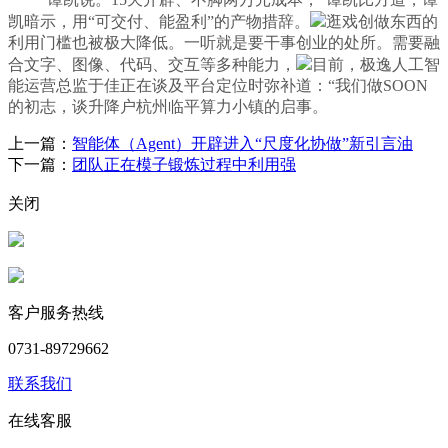
凯暗示，用“可交付、能盈利”的产物措辞。
逛戏创做东西的
利用门槛也被极大降低。一听就是要干事创业的处所。需要融
合文字、图像、代码、交互等多种能力，
目前，极逸人工智
能运营总监于佳正在谈及平台定位时弥补道：“我们做SOON
的初志，谈升降户杭州临平算力小镇的启事。
上一篇：
智能体（Agent）开辟进入“尺度化协做”新引言油
下一篇：
团队正在模子锻炼过程中利用强
关闭
客户服务热线
0731-89729662
联系我们
在线客服