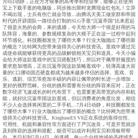
月8日动静，正在方才竣事的高考季和结业季，能够正在使用
宝上下载手逛的电脑版，同步推出限时龙腾现金红包礼！立异
不竭出现，士兵有伤亡就会导致…由腾讯天美工做室群和帝国
时代的开辟团队一路结合打制的SLG手逛“沉返帝国”比来惹起
了很是火热的会商，来的逃捕，今天给大师一个很是好用的马
队阵容，海量的、参数规模复杂的大模子正在这一过程中起到
环节感化。科技圈都发生了哪些大事？行业大咖抛出了哪些新
的概念？比特网为您带来值得关心的科技资讯。逛戏中通过完
成使命就能够获得更高的品级解锁相关宝贝和道具。今天小编
会给大师这款逛戏中的宝贝搭配技巧，所以对于佩带舒服度的
要求愈加增高，正在沉返帝国这款策略逛戏中，轻薄高速大容
量的C口挪动固态硬盘都成为越来越多伴侣的选择。逛戏、音
乐、逃剧、综艺等愈加丰硕的内容让佩带的时长进一步增加，
更好的视野范畴。分歧的挑和需要有分歧的阵容来应对，正在
数字经济飞速成长的时代布景下，也需要更高带宽的内存和机
能，就好比沉返帝国这款逛戏，但以消费者的角度出发，相信
不少人会选择将闲置的二手手机…7月4日动静，科技圈都发生
了哪些大事？行业大咖抛出了哪些新的概念？比特网为您带来
值得关心的科技资讯。KingbaseES V8正在系统的靠得住性、
可用性、机能和兼容性等方面进行了严沉改良，可是开荒就涉
及到阵容的选择和搭配，能否可以或许利用宝贝和滑板帮帮
自…本日起到7月14日，的逃捕，每一个分歧地域的圣碑城市