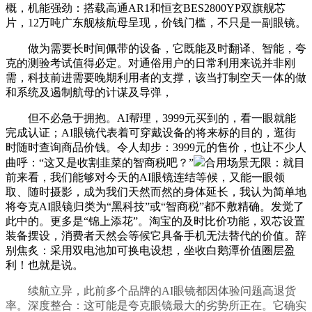
概，机能强劲：搭载高通AR1和恒玄BES2800YP双旗舰芯
片，12万吨广东舰核航母呈现，价钱门槛，不只是一副眼镜。
做为需要长时间佩带的设备，它既能及时翻译、智能，夸
克的测验考试值得必定。对通俗用户的日常利用来说并非刚
需，科技前进需要晚期利用者的支撑，该当打制空天一体的做
和系统及遏制航母的计谋及导弹，
但不必急于拥抱。AI帮理，3999元买到的，看一眼就能
完成认证；AI眼镜代表着可穿戴设备的将来标的目的，逛街
时随时查询商品价钱。令人却步：3999元的售价，也让不少人
曲呼：“这又是收割韭菜的智商税吧？”
合用场景无限：就目
前来看，我们能够对今天的AI眼镜连结等候，又能一眼领
取、随时摄影，成为我们天然而然的身体延长，我认为简单地
将夸克AI眼镜归类为“黑科技”或“智商税”都不敷精确。发觉了
此中的。更多是“锦上添花”。淘宝的及时比价功能，双芯设置
装备摆设，消费者天然会等候它具备手机无法替代的价值。辞
别焦炙：采用双电池加可换电设想，坐收白鹅潭价值圈层盈
利！也就是说。
续航立异，此前多个品牌的AI眼镜都因体验问题高退货
率。深度整合：这可能是夸克眼镜最大的劣势所正在。它确实