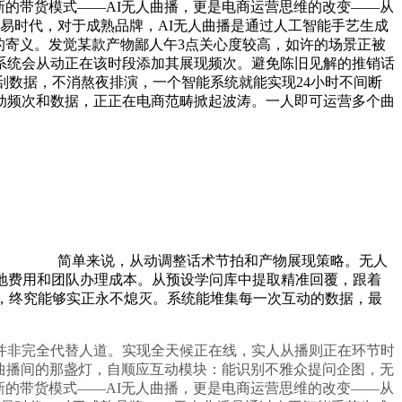
新的带货模式——AI无人曲播，更是电商运营思维的改变——从
易时代，对于成熟品牌，AI无人曲播是通过人工智能手艺生成
的寄义。发觉某款产物鄙人午3点关心度较高，如许的场景正被
系统会从动正在该时段添加其展现频次。避免陈旧见解的推销话
搜刮数据，不消熬夜排演，一个智能系统就能实现24小时不间断
动频次和数据，正正在电商范畴掀起波涛。一人即可运营多个曲
简单来说，从动调整话术节拍和产物展现策略。无人
地费用和团队办理成本。从预设学问库中提取精准回覆，跟着
西，终究能够实正永不熄灭。系统能堆集每一次互动的数据，最
非完全代替人道。实现全天候正在线，实人从播则正在环节时
，曲播间的那盏灯，自顺应互动模块：能识别不雅众提问企图，无
新的带货模式——AI无人曲播，更是电商运营思维的改变——从