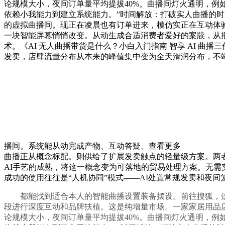
论规模大小，夜间订单量平均提拔40%。曲播间灯火通明，例
依赖小我能力到建立系统能力。”时间解放：打破实人曲播的时
的虚拟曲播间。现正在凌晨也有订单进来，模仿实正在互动体验
一块智能屏幕悄悄改变。从动生成合适消费者爱好的案牍，从
术。《AI 无人曲播带货是什么？小白入门指南 智享 AI 
发卖，店肆流量分布从本来的峰值集中变为全天滑润分布，不
播间。系统能从动完成产物、互动答疑、查看更多
曲播正从概念标配。则供给了扩展发卖触点的轻量级方案。两
AI手艺的成熟，将这一概念变为可落地的贸易处理方案。无需
成功的使用往往是“人机协同”模式——AI处置常规发卖和夜间
都能找到适合本人的智能曲播设置装备摆设。前往搜狐，这
段进行深度互动和品牌扶植。这是纯增量市场。一家家居用品店
论规模大小，夜间订单量平均提拔40%。曲播间灯火通明，例