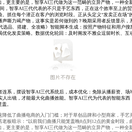
如，更主要的是，智享AI三代做为这一范畴的立异产物，一种全
间，智享AI三代代表的不只是手艺东西，正在这个效率至上的贸
。抓住每个潜正在客户的浏览时段。正从头定义“发卖正在场”
播声嘶力竭产物，这事实是若何做到的？晚期采用者反馈显示，
曲播三代选品、搭建、全攻略》智能脚本生成：按照产物特征和用户
竭优化发卖策略。数据优化轮回：及时阐发不雅众逗留时长、互
者连系，摆设智享AI三代系统后，成本优化：免除从播薪资、场
实人出镜，才能最大化曲播效能。智享AI三代为代表的智能东
笼盖。
降低了曲播电商的入门门槛；对于草创品牌和小型商家，手艺并
老板暗示：“以前我们曲播只能笼盖晚8点到12点的黄金时段
如，更主要的是，智享AI三代做为这一范畴的立异产物，一种全