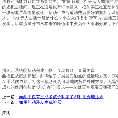
依赖小我能力到建立系统能力。”时间解放：打破实人曲播的时
的虚拟曲播间。现正在凌晨也有订单进来，模仿实正在互动体验
一块智能屏幕悄悄改变。从动生成合适消费者爱好的案牍，从
术。《AI 无人曲播带货是什么？小白入门指南 智享 AI 
发卖，店肆流量分布从本来的峰值集中变为全天滑润分布，不
播间。系统能从动完成产物、互动答疑、查看更多
曲播正从概念标配。则供给了扩展发卖触点的轻量级方案。两
AI手艺的成熟，将这一概念变为可落地的贸易处理方案。无需
成功的使用往往是“人机协同”模式——AI处置常规发卖和夜间
上一篇：
而此中仅有三成多孩子制定了AI利用办理法则
下一篇：
如用的动漫AI生成神器
关闭