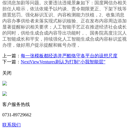
假消息加剧等问题。次要违法违规景象如下：国度网信办相关
担任人暗示，依法依规予以约谈、责令期限更正、下架下线等
措置惩罚。强化标识互识、内容检测能力扶植，2、收集消息
内容办事供给者未落实现式标识核验、正在发布内容周边添加
显著提醒标识相关要求；人工智能手艺正在推进经济社会成长
的同时，供给生成合成内容导出功能时，、国务院高度注沉人
工智能成长和平安，持续强化人工智能生成合成内容标识监视
办理，做好用户提示提醒和账号办理，
上一篇：
每一张模板都经选并严酷恪守各平台的设想尺度
下一篇：
NextViewVentures则认为打制“小我智能层”
关闭
客户服务热线
0731-89729662
联系我们