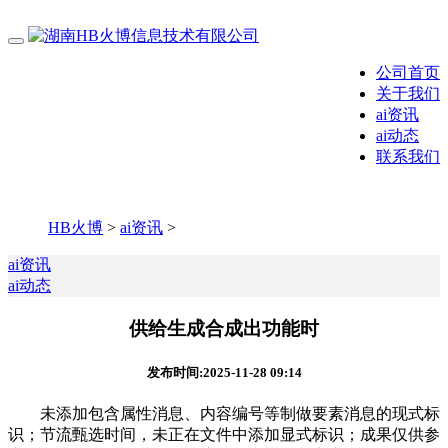
公司首页
关于我们
ai资讯
ai动态
联系我们
HB火博
>
ai资讯
>
ai资讯
ai动态
供给生成合成出功能时
发布时间:2025-11-28 09:14
未添加包含属性消息、内容编号等制做要素消息的现式标
识；节流甄选时间，未正在文件中添加显式标识；成果仅供参