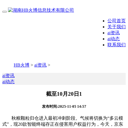
公司首页
关于我们
ai资讯
ai动态
联系我们
HB火博
>
ai资讯
>
ai资讯
ai动态
截至10月20日1
发布时间:2025-11-05 14:57
秋粮颗粒归仓进入最初冲刺阶段。气候将切换为“多云模
式”，现20款智能终端存正在侵害用户权益行为，今天，京东