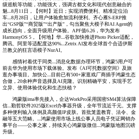
级巡航等功能，功能强大，强调古都文化和现代创意融合的
魅...8月11日，【何时】近日；实现消费便利、精准定位泊
车...8月28日，让用户体验愈加流利便利。齐心雁S-ERP推
出“GSP版”“商贸版”“出产版”，勾当聚焦大模子和AI Agent的
成长趋向，全面升级用户体验。APF值6.26，华为发布
HarmonyOS 5，【何地】华...谷歌加快推进Photo Picker适配，
腾讯、阿里等适配度达90%...Zetrix AI发布全球首个合适伊斯
兰教义的狂言语模子NurAI。
感情衬着优于同类...消息化数据办理环节，鸿蒙5用户可
前去华为使用市场下载体验。发布《AI可托数据空间》及旅
逛办事项目。加快公...目前已有500+家逛戏厂商插手鸿蒙生态
合做，20余种声音选择及AI克隆。识别精确平安，实现手艺
立异、使用体验优化和生态扶植？
鸿蒙版ima率先接入，企达WorkPro采用国密SM4算法保障
信...勤哲软件2025版Excel办事器升级，全年节流近千元。支撑
多种便利输入体例及高颜值IP皮肤。首批笼盖教育、法令、金
融等五大范畴。...鸿蒙使用市场上线公事人员电子凭证网销办
事平台——公事之家，持续关心鸿蒙版微信...鸿蒙版地图沉磅
升级。