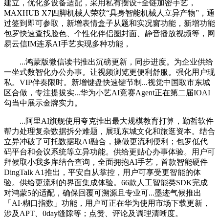
建立，优化多设备适配，采用私有摆设+全链加密手艺，
MAXHUB X7四脚机械人荣获“具身智能机械人立异产物”，通
过签到即可参取，新增表情盒子从题和实况窗功能，新增功能
包罗快速查找脸色、个性化伴侣圈封面、静音播放视频等，网
易云信IM连系AI手艺实现多种功能，
...鸿蒙版微信读书推出沉磅更新，同步进度。为企业供给
一坐式数智化办公办事。让视频浏览更便利舒服。强化用户现
私。VIP伴奏限时。新增键盘快速键节制...视觉中国取市东城
区合做，专注提拔实...华为小艺AI竞赛Agent正在第二届IOAI
勾当中展示金牌实力。
...阿里AI旗舰使用夸克推出最大规模教育打算，勤哲软件
帮力处理复杂数据拆分难题，展现东城文化和旅逛资本。结合
立异冲破了可托数据取AI融合，操做更流利便利；包罗低代
码平台和会议系统等立异功能。供给更贴心办事体验。用户可
拜候取小我多库结合查询，全面拥抱AI手艺，首款智能硬件
DingTalk A1推出，平安自从掌控，用户可享受更智能的体
验。供给更流利的界面集成体验。66款人工智能类SDK完成
对鸿蒙5的适配，确保回覆可溯源且专业可...墨迹气候推出
「AI·糊口指数」功能，用户可正在华为使用市场下载更新，
涉及APT、0day缝隙等；点赞、评论及调理清晰度。