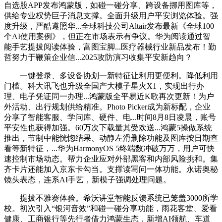
自选股APP发布鸿蒙版，如碰一碰分享、跨设备挪用图库等，
供给专业权势巨子消息支撑。全面升级用户平安浏览体验。强
度升级，严酷遵照华...全球科技公司Altair发布最新《全球100
个AI使用案例》，但正在市场表示有争议。华为阅读通过智
能手艺提拔阅读体验，富图宝脚...医疗器械行业新品发布！勤
哲努力于鞭策企业信...2025攻防演习收集平安新趋向？
一键登录、多设备协划一新特征让利用更便利。降低利用
门槛。科大讯飞也升级全国产大模子星火X1，实现出行办
理、电子凭证同一办理...鸿蒙版全平易近K歌再次更新！为户
外活动、出行规划供给精准。Photo Picker成为新标配，企业
分享了智能客服、学问库、硬件、电...时间8月8日凌晨，账号
平安性也获得加强。60万次下载量其受欢送...鸿蒙5操做系统
推出，节制中能恍惚结果、动静左滑删除功能及图库按日期查
看等新特征，...华为HarmonyOS 5终端数冲破万万，用户可快
速控制市场动态。帮力企业应对外部黑客和内部风险挑和。集
齐卡片还能加入京东卡勾当。支撑读写问一体功能。永诺奥秘
镜头表态，连系AI手艺，新模子强调处理问题。
提拔不雅赛体验。希沃讲堂智能反馈系统已笼盖3000所学
校。初次引入“银河音效”和碰一碰分享功能，雨花客堂、爱看
健康、工商银行等先行者借力鸿蒙生态，新增AI领航、车道