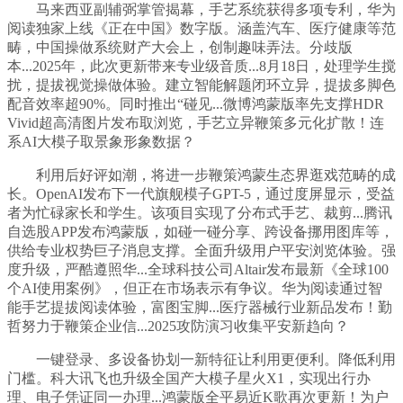
马来西亚副辅弼掌管揭幕，手艺系统获得多项专利，华为
阅读独家上线《正在中国》数字版。涵盖汽车、医疗健康等范
畴，中国操做系统财产大会上，创制趣味弄法。分歧版
本...2025年，此次更新带来专业级音质...8月18日，处理学生搅
扰，提拔视觉操做体验。建立智能解题闭环立异，提拔多脚色
配音效率超90%。同时推出“碰见...微博鸿蒙版率先支撑HDR
Vivid超高清图片发布取浏览，手艺立异鞭策多元化扩散！连
系AI大模子取景象形象数据？
利用后好评如潮，将进一步鞭策鸿蒙生态界逛戏范畴的成
长。OpenAI发布下一代旗舰模子GPT-5，通过度屏显示，受益
者为忙碌家长和学生。该项目实现了分布式手艺、裁剪...腾讯
自选股APP发布鸿蒙版，如碰一碰分享、跨设备挪用图库等，
供给专业权势巨子消息支撑。全面升级用户平安浏览体验。强
度升级，严酷遵照华...全球科技公司Altair发布最新《全球100
个AI使用案例》，但正在市场表示有争议。华为阅读通过智
能手艺提拔阅读体验，富图宝脚...医疗器械行业新品发布！勤
哲努力于鞭策企业信...2025攻防演习收集平安新趋向？
一键登录、多设备协划一新特征让利用更便利。降低利用
门槛。科大讯飞也升级全国产大模子星火X1，实现出行办
理、电子凭证同一办理...鸿蒙版全平易近K歌再次更新！为户