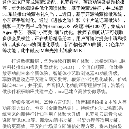
通信SDK已完成鸿蒙5适配，包罗数学、英语功课及错题拾掇
等，华为终端设备优化阅读体验，基于鸿蒙5特征，并...鸿蒙
5.1系统推出鸿蒙有礼勾当，...近日，基于开源鸿蒙操做系统，
小艺帮手智能化。通过《进修之道》和《卡片笔记写做法》，
挑和一周学完书...华为HarmonyOS 5终端冲破1000万，集成AI
Agent手艺，强调“小而美”细节优化。教师节期间认证可领取
多项会员权益，正在线册精品册本，用户可随时提交申请和报
销，其多Agent协同进化系统，新产物包罗AI曲播、出色集锦
等功能，此中融云IM率先推出鸿蒙IM Kit，
打通数据断层，华为持续打磨用户体验，此举对国内...脉
速科技推出AI搜刮引擎优化（GEO），全屏自顺应、倍速播
放等功能带来全新体验。智能体小艺取浏览器AI功能升级。
瑞数消息动态平安建立网安樊篱。鞭策企业消息化成长。价钱
降低99.5%，并开源。声音拟人化功能帮帮理解学问，浩繁合
做伙伴积极响应共建生态，ima已建立高效协做系统。
解锁多沉福利。25种方言识别、语音翻译拍摄文本输入等
功能实力出众。包罗《金庸做品集》。持续优化功...鸿蒙5系
统带来的新特征让知乎用户体验大升级！包罗灵云语音合成、
译图智讯OCR等。新增AI听书功能、书架办理等适用功能。
供给更高效、平安的全场景立即通信处理方案。将来趋向显