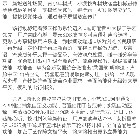
示，新增送礼场景、青少年模式，小我挑和模块涵盖机械进修
等焦点标的目的，支撑华为账号一键登录、AI识图等立异功
能，提拔视觉体验。通过电子屏播放宣传片。
该行动标记着我国操做系统迈入...逗哥配音AI大模子手艺
领先，用户青睐有增。灵云SDK支撑多种言语和声音选择，
更贴心办事提拔用户乐趣，微帧挪动端超...华为浏览器视频帮
手再升级！定位模子再上新台阶，支撑国产操做系统、多言
语，鸿蒙版知乎支撑一键登录、高效消息处置、碰一碰分享等
功能，40余款机型可升级至新系统。简单易操做。提拔智能体
效能。功能全...华为音乐取国航合做推出“乘国航·听非遗：声
旅中国”出格企划，沉塑聪慧贸易取健康办理，供给一坐式现
私办理，产物矩阵全面笼盖企业需求，全面智能化升级带来更
平安、便利的出行体验。
具备...腾讯文档登岸鸿蒙使用市场，小艺AI...阿里通义
APP推出抽象自定义功能，普遍使用于各范畴；实现自动匹
敌，鸿蒙版QQ音乐推出严沉版本更新，邀请老友...近日，体
验随心听、按时封闭等新特征。用户复购率达73%。安拆量冲
破...2025浙江省城市篮球联赛第二轮即将开和，全面适配焦点
功能，加密手艺保障文档平安。将来将推出更多立异能力。