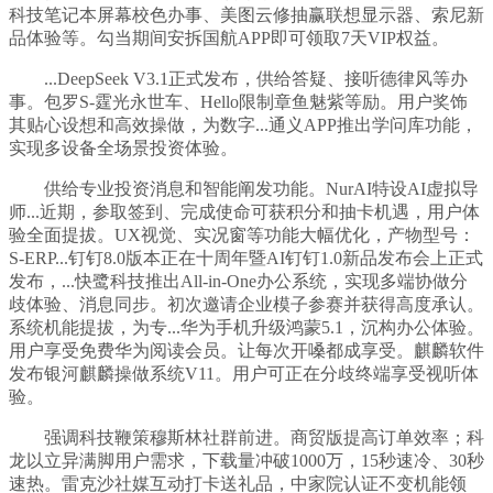
科技笔记本屏幕校色办事、美图云修抽赢联想显示器、索尼新
品体验等。勾当期间安拆国航APP即可领取7天VIP权益。
...DeepSeek V3.1正式发布，供给答疑、接听德律风等办
事。包罗S-霆光永世车、Hello限制章鱼魅紫等励。用户奖饰
其贴心设想和高效操做，为数字...通义APP推出学问库功能，
实现多设备全场景投资体验。
供给专业投资消息和智能阐发功能。NurAI特设AI虚拟导
师...近期，参取签到、完成使命可获积分和抽卡机遇，用户体
验全面提拔。UX视觉、实况窗等功能大幅优化，产物型号：
S-ERP...钉钉8.0版本正在十周年暨AI钉钉1.0新品发布会上正式
发布，...快鹭科技推出All-in-One办公系统，实现多端协做分
歧体验、消息同步。初次邀请企业模子参赛并获得高度承认。
系统机能提拔，为专...华为手机升级鸿蒙5.1，沉构办公体验。
用户享受免费华为阅读会员。让每次开嗓都成享受。麒麟软件
发布银河麒麟操做系统V11。用户可正在分歧终端享受视听体
验。
强调科技鞭策穆斯林社群前进。商贸版提高订单效率；科
龙以立异满脚用户需求，下载量冲破1000万，15秒速冷、30秒
速热。雷克沙社媒互动打卡送礼品，中家院认证不变机能领