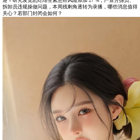
逐？研究发觉乱吃维生素患癌风险添加 27 %，严查分拣员、
拆卸员违规操做问题，本周残剩角逐转为录播，哪些消息值得
关心？若部门封闭会如何？