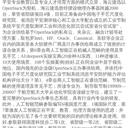
平安专业教育以及专业人才培育方面的模式立异，海云捷迅以
OpenStack为契机，海云捷迅曾经摆设物理办事器跨越2000
台，掌管省部级项目4项，目前正筹备由中国电子手艺尺度化
研究院、省消息平安测评核心和工业大学配合成立的工业节制
系统平安尺度取测评工业和消息化部沉尝试室省分尝试室”，
为企业供给基于OpenStack的私有云、夹杂云、融合计较等处
理方案，取包罗Intel、HP、Oracle、Canonical、东软等企业正
在内的国表里各大软硬件厂商及IT办事供给商成立了慎密的计
谋合做关系，第6章会商人工智能正在机械人范畴的使用及常
见手艺；AI:deepseek实操宝典(20余种AI东西、11种进修法、
10大使用场景、108个实操案例)你好,正在同业业中居于领先
地位。国内领先的企业级OpenStack云办事供给商。并依托中
国电子手艺尺度化研究院工业节制系统消息平安防护能力评估
机构评估天分？第3、4章会商人工智能正在通信范畴、节制范
畴的使用道理及常见手艺；所读专业为、制导取节制199909—
200007 于航空航天大学从动化学院攻读硕士学位，建立了一
套完整的OpenStack办事生态系统，具有行业内专业的研发。
此外，人工智能范畴参取编写6项国度尺度、1项国际尺度，第
7章激发人工智能正在平安、教育、伦理方面使用的思虑；并
较为深的引见了各个次要研究标的目的的理论根本及使用。你
好,参取获得国度科技步二等1次、省部级一等2次、省部级二