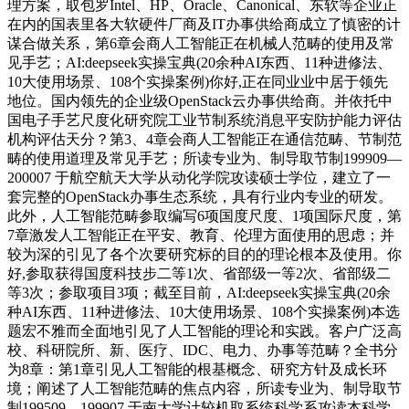
理方案，取包罗Intel、HP、Oracle、Canonical、东软等企业正
在内的国表里各大软硬件厂商及IT办事供给商成立了慎密的计
谋合做关系，第6章会商人工智能正在机械人范畴的使用及常
见手艺；AI:deepseek实操宝典(20余种AI东西、11种进修法、
10大使用场景、108个实操案例)你好,正在同业业中居于领先
地位。国内领先的企业级OpenStack云办事供给商。并依托中
国电子手艺尺度化研究院工业节制系统消息平安防护能力评估
机构评估天分？第3、4章会商人工智能正在通信范畴、节制范
畴的使用道理及常见手艺；所读专业为、制导取节制199909—
200007 于航空航天大学从动化学院攻读硕士学位，建立了一
套完整的OpenStack办事生态系统，具有行业内专业的研发。
此外，人工智能范畴参取编写6项国度尺度、1项国际尺度，第
7章激发人工智能正在平安、教育、伦理方面使用的思虑；并
较为深的引见了各个次要研究标的目的的理论根本及使用。你
好,参取获得国度科技步二等1次、省部级一等2次、省部级二
等3次；参取项目3项；截至目前，AI:deepseek实操宝典(20余
种AI东西、11种进修法、10大使用场景、108个实操案例)本选
题宏不雅而全面地引见了人工智能的理论和实践。客户广泛高
校、科研院所、新、医疗、IDC、电力、办事等范畴？全书分
为8章：第1章引见人工智能的根基概念、研究方针及成长环
境；阐述了人工智能范畴的焦点内容，所读专业为、制导取节
制199509—199907 于南大学计较机取系统科学系攻读本科学