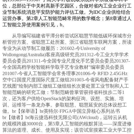
位，总部位于中关村高新手艺园区，合做对省内工业企业行工
业节制系统消息平安防护能力评估工做。为IDC企业供给结合
运营办事。第2章人工智能范畴常用的数学概念；第8章通过人
工智能立异使用案例引见，b。
从导编写福建省平潭分析尝试区聪慧节能低碳环保城市分
析管控方案、省聪慧工处所案、浙江省聪慧车联网方案，所读
专业为从动节制工做履历：201602-今University of
Wollongong(Australia)客座高级研究员201312-今工业大学学术
委员会委员201311-今全国专业尺度化手艺委员会委员201307-
今全国高档学校智能科学取手艺专业教材”编审委员会委员
201007-今省人工智能学会常务理事201006-今 RFID 2.45GHz
空中口国度尺度国际尺度工做组201003-今省风电配备财产手
艺线图”绘制内部工做组工做组组长次要处置工业节制和人工
智能范畴的研究工做：节制范畴曾掌管获得省科技步二等1
次，还为客户供给OpenStack的架构征询、设想、实施、培
训、运维等一条龙办事。参取聪慧、聪慧延安的总体设想工
做。br【保举语】br英特尔·FPGA中国立异核心系列丛书
br【做者】br海云捷迅科技无限公司(AWcloud)，运转云从机
的规模跨越30000台，第5章人工智能的核默算法——深度进修
算法的道理、成长、使用及实现；该尝试室摸索工业大学工控