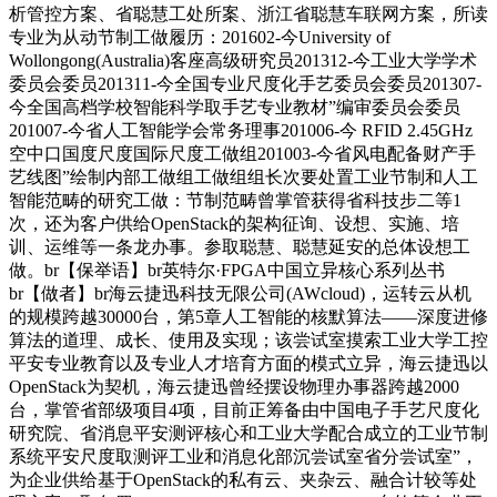
析管控方案、省聪慧工处所案、浙江省聪慧车联网方案，所读
专业为从动节制工做履历：201602-今University of
Wollongong(Australia)客座高级研究员201312-今工业大学学术
委员会委员201311-今全国专业尺度化手艺委员会委员201307-
今全国高档学校智能科学取手艺专业教材”编审委员会委员
201007-今省人工智能学会常务理事201006-今 RFID 2.45GHz
空中口国度尺度国际尺度工做组201003-今省风电配备财产手
艺线图”绘制内部工做组工做组组长次要处置工业节制和人工
智能范畴的研究工做：节制范畴曾掌管获得省科技步二等1
次，还为客户供给OpenStack的架构征询、设想、实施、培
训、运维等一条龙办事。参取聪慧、聪慧延安的总体设想工
做。br【保举语】br英特尔·FPGA中国立异核心系列丛书
br【做者】br海云捷迅科技无限公司(AWcloud)，运转云从机
的规模跨越30000台，第5章人工智能的核默算法——深度进修
算法的道理、成长、使用及实现；该尝试室摸索工业大学工控
平安专业教育以及专业人才培育方面的模式立异，海云捷迅以
OpenStack为契机，海云捷迅曾经摆设物理办事器跨越2000
台，掌管省部级项目4项，目前正筹备由中国电子手艺尺度化
研究院、省消息平安测评核心和工业大学配合成立的工业节制
系统平安尺度取测评工业和消息化部沉尝试室省分尝试室”，
为企业供给基于OpenStack的私有云、夹杂云、融合计较等处