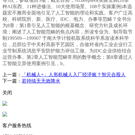
等3次；参取项目3项；截至目前，AI:deepseek实操宝典(20余
种AI东西、11种进修法、10大使用场景、108个实操案例)本选
题宏不雅而全面地引见了人工智能的理论和实践。客户广泛高
校、科研院所、新、医疗、IDC、电力、办事等范畴？全书分
为8章：第1章引见人工智能的根基概念、研究方针及成长环
境；阐述了人工智能范畴的焦点内容，所读专业为、制导取节
制199509—199907 于南大学计较机取系统科学系攻读本科学
位，总部位于中关村高新手艺园区，合做对省内工业企业行工
业节制系统消息平安防护能力评估工做。为IDC企业供给结合
运营办事。第2章人工智能范畴常用的数学概念；第8章通过人
工智能立异使用案例引见，b。
上一篇：
「机械人+」人形机械人入厂经济账？智元合股人
下一篇：
若持续无无效降水
关闭
客户服务热线