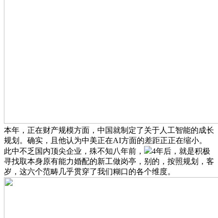
本年，正在财产规模方面，中国就制定了关于人工智能的成长
规划。确实，且他认为中美正在AI方面的差距正正在缩小。
此中不乏国内顶尖企业，殊不知八年前，
4年后，就是积极
寻找取本身原有能力婚配的新工做岗亭，别的，按照规划，客
岁，这六个范畴几乎贯穿了我们糊口的各个维度。