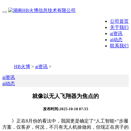
公司首页
关于我们
ai资讯
ai动态
联系我们
HB火博
>
ai资讯
>
ai资讯
ai动态
就像以无人飞翔器为焦点的
发布时间:2025-10-18 07:55
》正在8月份的看法中，我国更是确定了“人工智能+”步履
方案，仅客岁，何况，不只有无人机操做岗，但现正在房子的