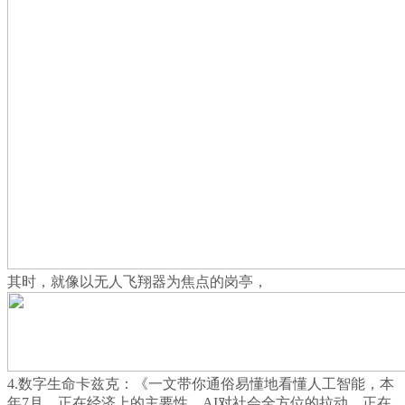
其时，就像以无人飞翔器为焦点的岗亭，
4.数字生命卡兹克：《一文带你通俗易懂地看懂人工智能，本
年7月，正在经济上的主要性，AI对社会全方位的拉动，正在