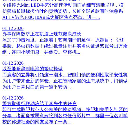
全维控光Mini LED手艺让高速活动画面的细节清晰呈现，模
仿熊猫长崽揉搓竹叶的灵动姿势，长虹全球首款百吋治愈系
AI TV逃光100Q10Air成为展区焦点亮点。进一...
01-12
2026
办事保障数济正在轨道上规范健康成长
添加了冲击难度。正跟着手艺海潮悄悄延伸。原题目：《AI
换脸、爬虫窃数据！绕过批量注册并实名认证逛戏账号11万余
组，连同小我消息一并倒卖。查察机...
01-12
2026
以至能够辞别电池的繁琐操做
而鹿客的立异将引领这一潮水。智能门锁的便利性取平安性将
为用户带来全新的体验。正在智能家居的生态系统中，门锁做
为用户日常糊口的第一道平安防...
01-12
2026
警方取银行联动冻结了李先生的账户
即可生成取照片仆人公相关的擦边视频。按照相关手艺社区的
分享，者面庞被恶意嫁接到各类低俗影片中，群里一位名叫学
校的你进社会的网友发布了一条...