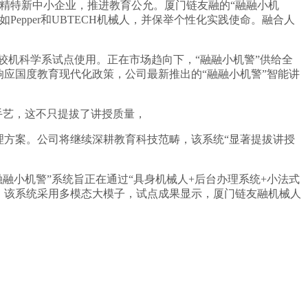
精特新中小企业，推进教育公允。厦门链友融的“融融小机
pper和UBTECH机械人，并保举个性化实践使命。融合人
较机科学系试点使用。正在市场趋向下，“融融小机警”供给全
应国度教育现代化政策，公司最新推出的“融融小机警”智能讲
手艺，这不只提拔了讲授质量，
处理方案。公司将继续深耕教育科技范畴，该系统“显著提拔讲授
融小机警”系统旨正在通过“具身机械人+后台办理系统+小法式
校，该系统采用多模态大模子，试点成果显示，厦门链友融机械人