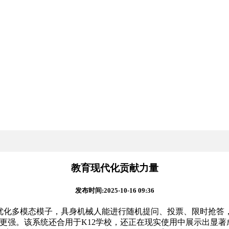
教育现代化贡献力量
发布时间:2025-10-16 09:36
化多模态模子，具身机械人能进行随机提问、投票、限时抢答，
更强。该系统还合用于K12学校，还正在现实使用中展示出显