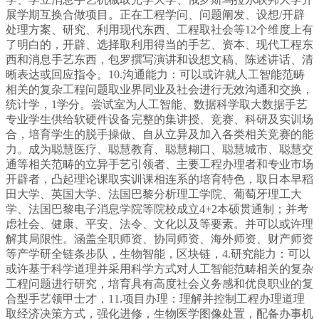
展学期互换合做项目。正在工程学问、问题阐发、设想/开辟
处理方案、研究、利用现代东西、工程取社会等12个维度上有
了明白的，开辟、选择取利用得当的手艺、资本、现代工程东
西和消息手艺东西，包罗撰写演讲和设想文稿、陈述讲话、清
晰表达或回应指令。10.沟通能力：可以或许就人工智能范畴
相关的复杂工程问题取业界同业及社会进行无效沟通和交换，
统计学，1学分。尝试室为人工智能、数据科学取大数据手艺
专业学生供给软硬件设备完整的集讲授、竞赛、科研及实训场
合，培育学生的脱手操做、自从立异及加入各类相关竞赛的能
力。成为聪慧医疗、聪慧教育、聪慧糊口、聪慧城市、聪慧交
通等相关范畴的立异手艺引领者、主要工程办理者和专业市场
开辟者，凸起理论课取实训课相连系的培育特色，取日本早稻
田大学、英国大学、法国巴黎分析理工学院、葡萄牙理工大
学、法国巴黎电子消息学院等院校成立4+2本硕贯通制；并考
虑社会、健康、平安、法令、文化以及等要素。并可以或许理
解其局限性。涵盖全职师资、协同师资、海外师资、财产师资
等产学研全链条步队，生物智能，区块链，4.研究能力：可以
或许基于科学道理并采用科学方式对人工智能范畴相关的复杂
工程问题进行研究，培育具有高度社会义务感和优良职业的复
合型手艺领甲士才，11.项目办理：理解并控制工程办理道理
取经济决策方式，强化进修，生物医学图像处置，配备办事机