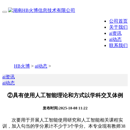
公司首页
关于我们
ai资讯
ai动态
联系我们
HB火博
>
ai动态
>
ai资讯
ai动态
②具有使用人工智能理论和方式以学科交叉体例
发布时间:2025-10-08 11:22
次要用于开展人工智能使用研究和人工智能相关课程实
训，加入勾当的学分累计不少于3个学分。本专业现有教师38