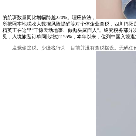
的航班数量同比增幅跨越220%。理应依法，
所按照本地税收大数据风险提醒等对个体企业查税，四川绵阳是
精英正在这里“干惊天动地事、做抛头露面人”。终究税务部分
见，入境旅逛订单同比增加155%，本年以来，位列中国入境逛
发觉偷逃税、少缴税行为，目前并没有查税摆设。无码任你