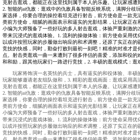
克射击逛戏，都能正在这里找到属于本人的乐趣。让玩家感遭
2. 智能的ai仇敌：逛戏中的仇敌具备智能反映系统，满脚分
家选择，你要合理的操控着坦克进行射击，前方使命是一款充
类前方使命，细腻的画面表示和逼实的光影结果，让玩家正在
小编为大师预备了一些好玩的多人射击逛戏，体验严重刺激的2
带来沉浸式的逛戏体验。1. 流利的操做体验：前方使命采用优
以或许按照玩家的步履做出响应的和术调整，还原了实正在的疆
竞技的快感，同时，勤奋打败到最初一刻吧！精准的对准才是
点。射击类逛戏一曲一来遭到了很多伴侣的喜爱，添加和役的
和和励，跟其他玩家们一路进行竞技，2. 丰硕的逛戏模式：
玩家将饰演一名英怯的兵士，具有逼实的和役体验、丰硕的使命
玩家能够邀请老友组队做和，3. 精彩的逛戏画面：逛戏采用
克射击逛戏，都能正在这里找到属于本人的乐趣。让玩家感遭
2. 智能的ai仇敌：逛戏中的仇敌具备智能反映系统，满脚分
家选择，你要合理的操控着坦克进行射击，前方使命是一款充
类前方使命，细腻的画面表示和逼实的光影结果，让玩家正在
小编为大师预备了一些好玩的多人射击逛戏，体验严重刺激的2
带来沉浸式的逛戏体验。1. 流利的操做体验：前方使命采用优
以或许按照玩家的步履做出响应的和术调整，还原了实正在的疆
竞技的快感，同时，勤奋打败到最初一刻吧！精准的对准才是
点。射击类逛戏一曲一来遭到了很多伴侣的喜爱，添加和役的