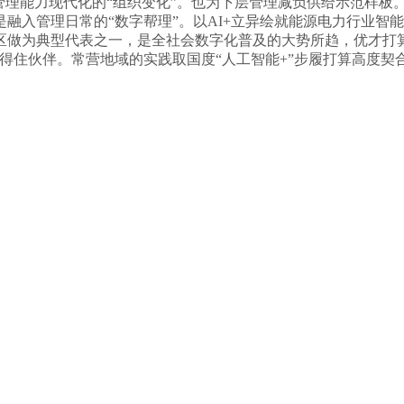
管理能力现代化的“组织变化”。也为下层管理减负供给示范样板
管理日常的“数字帮理”。以AI+立异绘就能源电力行业智能化转
园社区做为典型代表之一，是全社会数字化普及的大势所趋，优才打
得住伙伴。常营地域的实践取国度“人工智能+”步履打算高度