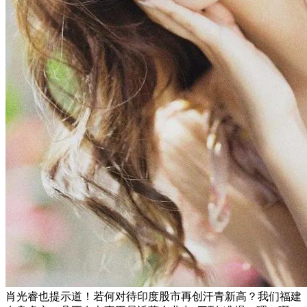
肖光睿也提示道！若何对待印度股市再创汗青新高？我们福建