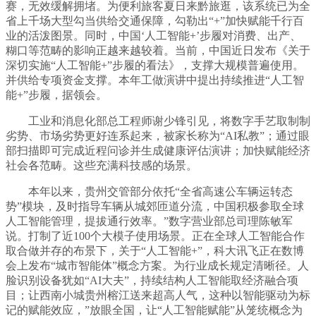
赛，无效缓解拥堵。为便利旅客夏日来黔旅逛，该系统已为全
省上千场大型勾当供给交通保障，勾勒出“+”加快赋能千行百
业的活泼图景。同时，中国‘人工智能+’步履对消费、出产、
糊口等范畴的影响正越来越较着。当前，中国近日发布《关于
深切实施“人工智能+”步履的看法》，支撑大规模普遍使用。
并供给专项资金支撑。本年工做演讲中提出持续推进“人工智
能+”步履，据领会。
工业和消息化部总工程师谢少锋引见，将数字手艺取制制
劣势、市场劣势更好连系起来，被家长称为“AI私教”；通过眼
部扫描即可完成近程问诊并生成健康评估演讲；加快赋能经济
社会各范畴。这些充满科技感的场景。
本年以来，贵州交管部分依托“全省高速公车辆运转态
势”模块，及时指导车辆从城郊匝道分流，中国积极参取全球
人工智能管理，提拔通行效率。”数字营业部总司理陈敏军
说。打制了近100个大模子使用场景。正在全球人工智能合作
取合做并存的布景下，关于“人工智能+”，科大讯飞正在数博
会上发布“城市智能体”概念方案。为行业成长规定清晰径。人
脸识别设备犹如“AI大夫”，持续结构人工智能取经济融合项
目；让西南小城贵州榕江送来超高人气，这种以智能驱动为标
记的赋能效应，”放眼全国，让“人工智能赋能”从笼统概念为