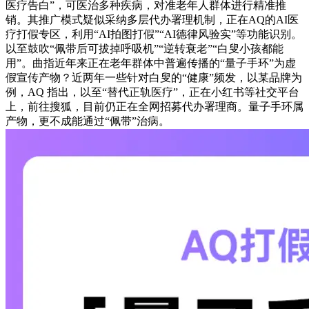
医疗告白”，可医治多种疾病，对准老年人群体进行精准推
销。其推广模式疑似采纳多层代办署理机制，正在AQ的AI医
疗打假专区，利用“AI拍图打假”“AI德律风验实”等功能识别。
以至鼓吹“佩带后可拔掉呼吸机”“逆转衰老”“白叟小孩都能
用”。曲指近年来正在老年群体中普遍传播的“量子手环”为虚
假宣传产物？近两年一些针对白叟的“健康”频发，以某品牌为
例，AQ 指出，以至“替代正轨医疗”，正在小红书等社交平台
上，前往搜狐，目前仍正在全网招募代办署理商。量子手环属
产物，更不成能通过“佩带”治病。