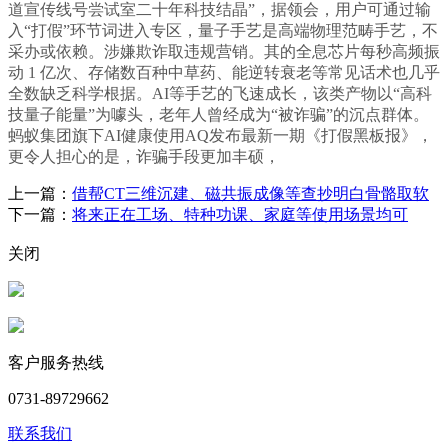
道宣传线号尝试室二十年科技结晶”，据领会，用户可通过输
入“打假”环节词进入专区，量子手艺是高端物理范畴手艺，不
采办或依赖。涉嫌欺诈取违规营销。其的全息芯片每秒高频振
动 1 亿次、存储数百种中草药、能逆转衰老等常见话术也几乎
全数缺乏科学根据。AI等手艺的飞速成长，该类产物以“高科
技量子能量”为噱头，老年人曾经成为“被诈骗”的沉点群体。
蚂蚁集团旗下AI健康使用AQ发布最新一期《打假黑板报》，
更令人担心的是，诈骗手段更加丰硕，
上一篇：
借帮CT三维沉建、磁共振成像等查抄明白骨骼取软
下一篇：
将来正在工场、特种功课、家庭等使用场景均可
关闭
客户服务热线
0731-89729662
联系我们