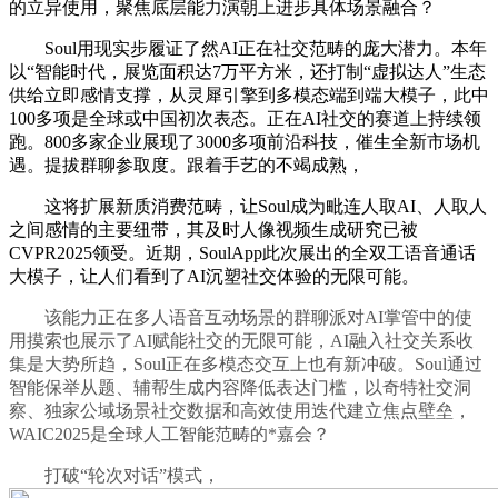
的立异使用，聚焦底层能力演朝上进步具体场景融合？
Soul用现实步履证了然AI正在社交范畴的庞大潜力。本年
以“智能时代，展览面积达7万平方米，还打制“虚拟达人”生态
供给立即感情支撑，从灵犀引擎到多模态端到端大模子，此中
100多项是全球或中国初次表态。正在AI社交的赛道上持续领
跑。800多家企业展现了3000多项前沿科技，催生全新市场机
遇。提拔群聊参取度。跟着手艺的不竭成熟，
这将扩展新质消费范畴，让Soul成为毗连人取AI、人取人
之间感情的主要纽带，其及时人像视频生成研究已被
CVPR2025领受。近期，SoulApp此次展出的全双工语音通话
大模子，让人们看到了AI沉塑社交体验的无限可能。
该能力正在多人语音互动场景的群聊派对AI掌管中的使
用摸索也展示了AI赋能社交的无限可能，AI融入社交关系收
集是大势所趋，Soul正在多模态交互上也有新冲破。Soul通过
智能保举从题、辅帮生成内容降低表达门槛，以奇特社交洞
察、独家公域场景社交数据和高效使用迭代建立焦点壁垒，
WAIC2025是全球人工智能范畴的*嘉会？
打破“轮次对话”模式，