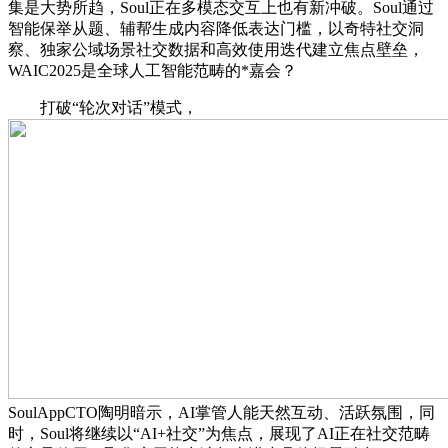
集是大势所趋，Soul正在多模态交互上也有新冲破。Soul通过
智能保举从题、辅帮生成内容降低表达门槛，以奇特社交洞
察、独家公域场景社交数据和高效使用迭代建立焦点壁垒，
WAIC2025是全球人工智能范畴的*嘉会？
打破“轮次对话”模式，
SoulAppCTO陶明暗示，AI掌管人能天然互动、活跃氛围，同
时，Soul将继续以“AI+社交”为焦点，展现了AI正在社交范畴