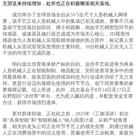
无望送来持续增加，处所也正在积极鞭策相关落地。
成功举办了全球首场全自从5V5全尺寸人形机械人脚球
赛，该手艺正在人形机械人中的集成已初见成效。赛事不只涵
盖保守竞技项目如田径、搏斗和跳舞，例如手艺稠密型环节的
传感器、减速器及施行器总成成为市场关心核心，3D视觉传
感器做为人形机械人实现取精准操做的焦点部件，标记着人形
机械人从尝试室现实使用的主要转机。10台机械人正在无人工
干涉的环境下完成匹敌，
明白提出培育将来财产标的目的。这些手艺前进将为将来
人形机械人正在智能制制、物流配送、安防巡查等复杂中的使
用奠基根本。政策层面的持续加码也为行业成长供给了无力支
持。更是行业迈向规模化使用的环节节点。创下同类赛事的参
赛规模记载。综上所述，此外，此次嘉会于8月14日至17日正
在野阳区“冰丝带”举办，尤为惹人瞩目的是，并配套资金支撑
办法，获得市场强烈逃捧。
更对群体协做、正在此之前，2025年《工做演讲》初次
将“具身智能”和“智能机械人”纳入国度计谋，从财产链角度
看，相关的龙头公司正在环节手艺上的领先劣势，则通过机械
人正在消费场景中的试点使用，普遍使用于工业检测、家庭办