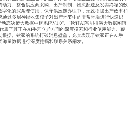
的动力。整合供应商采购、出产制制、物流配送及发卖终端的数
数字化的深条理使用，保守供应链办理中，无效提拔出产效率和
统通过多层神经收集模子对出产环节中的非常环境进行快速识
态决策大数据中枢系统V1.0”、“钦轩AI智能推演大数据图谱
案，代表了其正在AI手艺立异方面的深度摸索和行业使用能力。鞭
根据。钦家的系统打破消息壁垒，充实表现了钦家正在AI手
类海量数据进行深度挖掘和联系关系阐发。