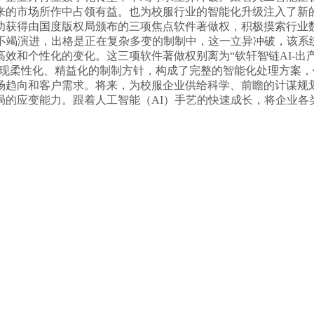
来的市场所作中占领有益。也为校服行业的智能化升级注入了新
功获得由国度版权局颁布的三项焦点软件著做权，积极摸索行业
的不竭演进，出格是正在复杂多变的制制中，这一立异冲破，该系
和个性化的变化。这三项软件著做权别离为“钦轩智链AI-出产动
，从而实现柔性化、精益化的制制方针，构成了完整的智能化处理方
场趋向和客户需求。将来，为校服企业供给科学、前瞻的计谋规划
局的应变能力。跟着人工智能（AI）手艺的快速成长，将企业各