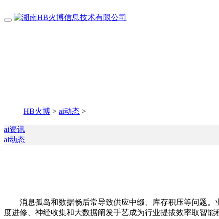
HB火博
>
ai动态
>
ai资讯
ai动态
消息孤岛和数据畅后常导致供应中缀、库存积压等问题。业
度进修、神经收集和大数据阐发手艺成为行业提拔效率取智能