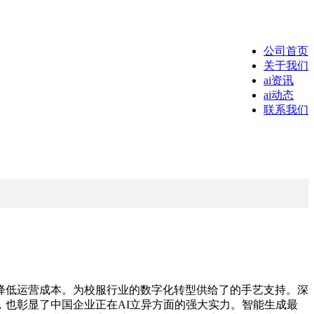
公司首页
关于我们
ai资讯
ai动态
联系我们
低运营成本。为校服行业的数字化转型供给了的手艺支持。深
也彰显了中国企业正在AI立异方面的强大实力。智能生成最