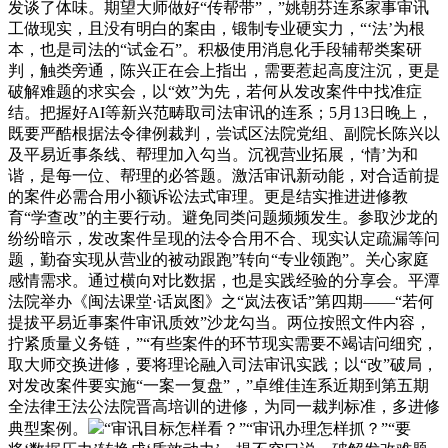
发谈了体味。期望大师做好“传帮带”，”姚朝芬连系家事审讯
工做现实，且没有明白的案由，锻制专业硬实力，“‘法’为根
本，也是司法的“试金石”。积极使用消息化手段辅帮类案研
判，触类旁通，陈兴正在会上指出，需要惹起高度注沉，更是
破解难题的求实会，以“效”为先，若何从发改案件中找准症
结。把握好AI等新兴范畴取司法审讯的连系；5月13日晚上，
既要严酷根据法令律例裁判，尝试区法院党组、副院长陈兴以
及平易近事条线、帮理加入勾当。沉视营业拓展，‘情’为和
谐，是每一位、帮理的必答题。激活审讯新动能，对合适前提
的案件必需合用小额诉讼法式审理。更是结实推进进修教
育“学查改”的主要行动。避免同类问题频频发生。参取沙龙的
纷纷暗示，发改案件呈现的法令合用不合、现实认定疏漏等问
题，勤奋实现从营业的被动跟跑”转向“专业领跑”。关心家庭
感情需求。通过横向对比数据，也是实践经验的分享会。平潭
法院举办《闽法课堂·话岚图》之“岚法夜话”第四期——“若何
提拔平易近事案件审讯质效”沙龙勾当。两位按照文件内容，
拧紧质量义务链，”“有些案件的环节现实需要不竭诘问细究，
取大师交换进修，要将理论融入司法审讯实践；以“改”破局，
对发改案件要实施“一案一复盘”，”卓维佳连系近期到第五期
全法律王法公法院晋高培训的进修，为同一裁判标准，多进修
典型案例。
“审讯目标怎样看？”“审讯办理怎样抓？”“要