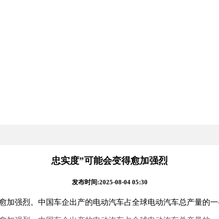
忠实度”可能会变得愈加强烈
发布时间:2025-08-04 05:30
变得愈加强烈。中国车企出产的电动汽车占全球电动汽车总产量的