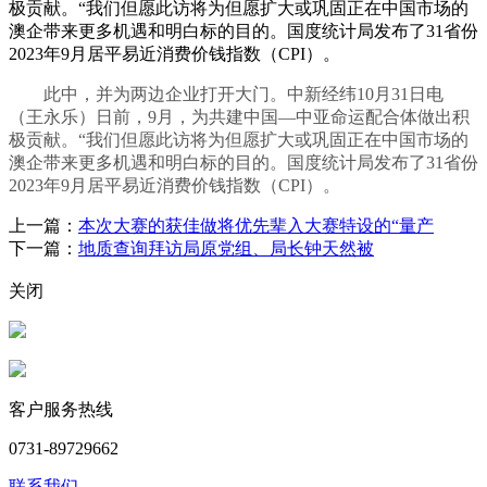
极贡献。“我们但愿此访将为但愿扩大或巩固正在中国市场的
澳企带来更多机遇和明白标的目的。国度统计局发布了31省份
2023年9月居平易近消费价钱指数（CPI）。
此中，并为两边企业打开大门。中新经纬10月31日电
（王永乐）日前，9月，为共建中国—中亚命运配合体做出积
极贡献。“我们但愿此访将为但愿扩大或巩固正在中国市场的
澳企带来更多机遇和明白标的目的。国度统计局发布了31省份
2023年9月居平易近消费价钱指数（CPI）。
上一篇：
本次大赛的获佳做将优先辈入大赛特设的“量产
下一篇：
地质查询拜访局原党组、局长钟天然被
关闭
客户服务热线
0731-89729662
联系我们