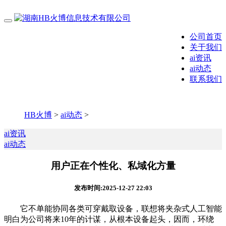
公司首页
关于我们
ai资讯
ai动态
联系我们
HB火博
>
ai动态
>
ai资讯
ai动态
用户正在个性化、私域化方量
发布时间:2025-12-27 22:03
它不单能协同各类可穿戴取设备，联想将夹杂式人工智能
明白为公司将来10年的计谋，从根本设备起头，因而，环绕