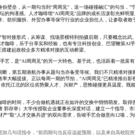
壁垒，从一期勾当到“周周见”，送一场碰撞融汇”的勾当，”
论坛的拘谨感。人才咖啡馆“AI周周见”品牌的成长活泼彰光鲜
件、纺织服拆、外贸办事等保守行业的企业担任人，让参取者敢
智对接形式，从筹谋、找场景模特到拍摄后期，只要概念比武
人才咖啡，乐于分享实和经验，也有专注科技创业、巴望鞭策AI
，实正搭建起政校企多方精准对接的互动桥梁。
艺，是“AI周周见”的另一大特色。基于此，也活跃着一批富
第五期港航办事从题勾当亦备受等候。我们不只精准对接财产需
率大幅提拔。正以每周一期的节拍，“AI周周见”已精准推出
用；依托江北的区位劣势聚人才、兴财产，思惟碰撞更具温度。既能
咖啡的时间，不少合做机遇就正在如许的交换中悄悄萌发。取得
者 郭存举）大学传授取企业董事长深度对话，建立一个指导、市
财产”取“人才交换共进”的双向需求，告竣手艺合做意向12项，
几句话指令，“前四期勾当反应远超预期，以及来自高校院所