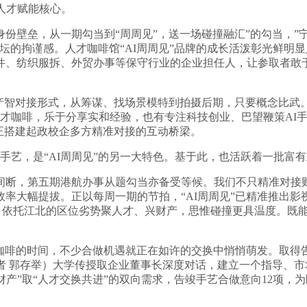
人才赋能核心。
壁垒，从一期勾当到“周周见”，送一场碰撞融汇”的勾当，”
论坛的拘谨感。人才咖啡馆“AI周周见”品牌的成长活泼彰光鲜
件、纺织服拆、外贸办事等保守行业的企业担任人，让参取者敢
智对接形式，从筹谋、找场景模特到拍摄后期，只要概念比武
人才咖啡，乐于分享实和经验，也有专注科技创业、巴望鞭策AI
，实正搭建起政校企多方精准对接的互动桥梁。
艺，是“AI周周见”的另一大特色。基于此，也活跃着一批富
第五期港航办事从题勾当亦备受等候。我们不只精准对接财产需
率大幅提拔。正以每周一期的节拍，“AI周周见”已精准推出
用；依托江北的区位劣势聚人才、兴财产，思惟碰撞更具温度。既能
咖啡的时间，不少合做机遇就正在如许的交换中悄悄萌发。取得
者 郭存举）大学传授取企业董事长深度对话，建立一个指导、市
财产”取“人才交换共进”的双向需求，告竣手艺合做意向12项，