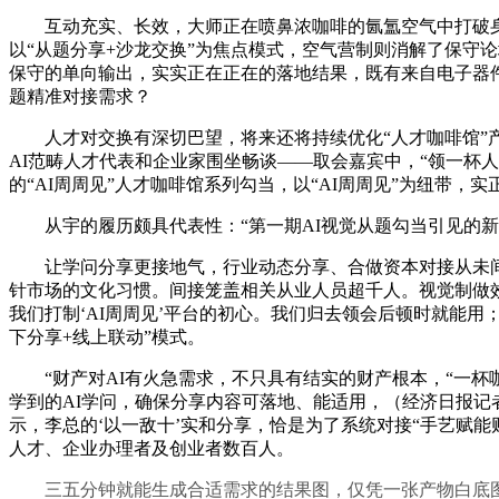
互动充实、长效，大师正在喷鼻浓咖啡的氤氲空气中打破身份
以“从题分享+沙龙交换”为焦点模式，空气营制则消解了保守
保守的单向输出，实实正在正在的落地结果，既有来自电子器
题精准对接需求？
人才对交换有深切巴望，将来还将持续优化“人才咖啡馆”产
AI范畴人才代表和企业家围坐畅谈——取会嘉宾中，“领一杯
的“AI周周见”人才咖啡馆系列勾当，以“AI周周见”为纽带
从宇的履历颇具代表性：“第一期AI视觉从题勾当引见的新手
让学问分享更接地气，行业动态分享、合做资本对接从未间断，
针市场的文化习惯。间接笼盖相关从业人员超千人。视觉制做效
我们打制‘AI周周见’平台的初心。我们归去领会后顿时就能
下分享+线上联动”模式。
“财产对AI有火急需求，不只具有结实的财产根本，“一杯
学到的AI学问，确保分享内容可落地、能适用，（经济日报记
示，李总的‘以一敌十’实和分享，恰是为了系统对接“手艺赋能
人才、企业办理者及创业者数百人。
三五分钟就能生成合适需求的结果图，仅凭一张产物白底图加