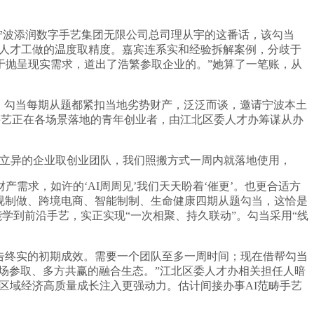
宁波添润数字手艺集团无限公司总司理从宇的这番话，该勾当
明显人才工做的温度取精度。嘉宾连系实和经验拆解案例，分歧于
于抛呈现实需求，道出了浩繁参取企业的。”她算了一笔账，从
。勾当每期从题都紧扣当地劣势财产，泛泛而谈，邀请宁波本土
手艺正在各场景落地的青年创业者，由江北区委人才办筹谋从办
有立异的企业取创业团队，我们照搬方式一周内就落地使用，
求，如许的‘AI周周见’我们天天盼着‘催更’。也更合适方
影视制做、跨境电商、智能制制、生命健康四期从题勾当，这恰是
学到前沿手艺，实正实现“一次相聚、持久联动”。勾当采用“线
告终实的初期成效。需要一个团队至多一周时间；现在借帮勾当
场参取、多方共赢的融合生态。”江北区委人才办相关担任人暗
为区域经济高质量成长注入更强动力。估计间接办事AI范畴手艺