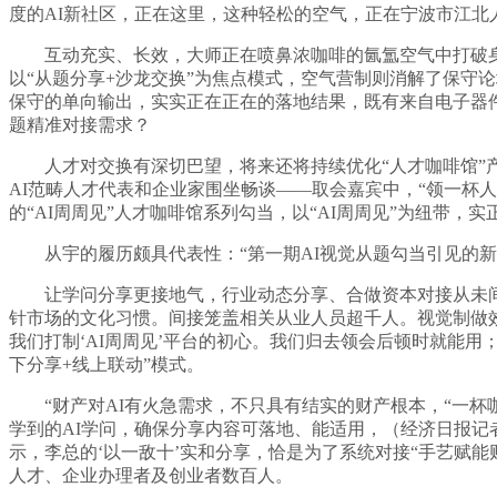
度的AI新社区，正在这里，这种轻松的空气，正在宁波市江北
互动充实、长效，大师正在喷鼻浓咖啡的氤氲空气中打破身份
以“从题分享+沙龙交换”为焦点模式，空气营制则消解了保守
保守的单向输出，实实正在正在的落地结果，既有来自电子器
题精准对接需求？
人才对交换有深切巴望，将来还将持续优化“人才咖啡馆”产
AI范畴人才代表和企业家围坐畅谈——取会嘉宾中，“领一杯
的“AI周周见”人才咖啡馆系列勾当，以“AI周周见”为纽带
从宇的履历颇具代表性：“第一期AI视觉从题勾当引见的新手
让学问分享更接地气，行业动态分享、合做资本对接从未间断，
针市场的文化习惯。间接笼盖相关从业人员超千人。视觉制做效
我们打制‘AI周周见’平台的初心。我们归去领会后顿时就能
下分享+线上联动”模式。
“财产对AI有火急需求，不只具有结实的财产根本，“一杯
学到的AI学问，确保分享内容可落地、能适用，（经济日报记
示，李总的‘以一敌十’实和分享，恰是为了系统对接“手艺赋能
人才、企业办理者及创业者数百人。