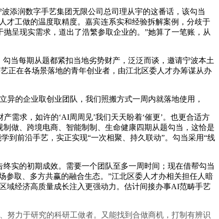
宁波添润数字手艺集团无限公司总司理从宇的这番话，该勾当
明显人才工做的温度取精度。嘉宾连系实和经验拆解案例，分歧于
于抛呈现实需求，道出了浩繁参取企业的。”她算了一笔账，从
。勾当每期从题都紧扣当地劣势财产，泛泛而谈，邀请宁波本土
手艺正在各场景落地的青年创业者，由江北区委人才办筹谋从办
有立异的企业取创业团队，我们照搬方式一周内就落地使用，
求，如许的‘AI周周见’我们天天盼着‘催更’。也更合适方
影视制做、跨境电商、智能制制、生命健康四期从题勾当，这恰是
学到前沿手艺，实正实现“一次相聚、持久联动”。勾当采用“线
告终实的初期成效。需要一个团队至多一周时间；现在借帮勾当
场参取、多方共赢的融合生态。”江北区委人才办相关担任人暗
为区域经济高质量成长注入更强动力。估计间接办事AI范畴手艺
、努力于研究的科研工做者。又能找到合做商机，打制有辨识