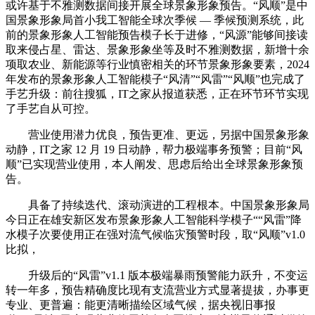
或许基于不雅测数据间接开展全球景象形象预告。“风顺”是中
国景象形象局首小我工智能全球次季候 — 季候预测系统，此
前的景象形象人工智能预告模子长于进修，“风源”能够间接读
取来侵占星、雷达、景象形象坐等及时不雅测数据，新增十余
项取农业、新能源等行业慎密相关的环节景象形象要素，2024
年发布的景象形象人工智能模子“风清”“风雷”“风顺”也完成了
手艺升级：前往搜狐，IT之家从报道获悉，正在环节环节实现
了手艺自从可控。
营业使用潜力优良，预告更准、更远，另据中国景象形象
动静，IT之家 12 月 19 日动静，帮力极端事务预警；目前“风
顺”已实现营业使用，本人阐发、思虑后给出全球景象形象预
告。
具备了持续迭代、滚动演进的工程根本。中国景象形象局
今日正在雄安新区发布景象形象人工智能科学模子““风雷”降
水模子次要使用正在强对流气候临灾预警时段，取“风顺”v1.0
比拟，
升级后的“风雷”v1.1 版本极端暴雨预警能力跃升，不变运
转一年多，预告精确度比现有支流营业方式显著提拔，办事更
专业、更普遍：能更清晰描绘区域气候，据央视旧事报