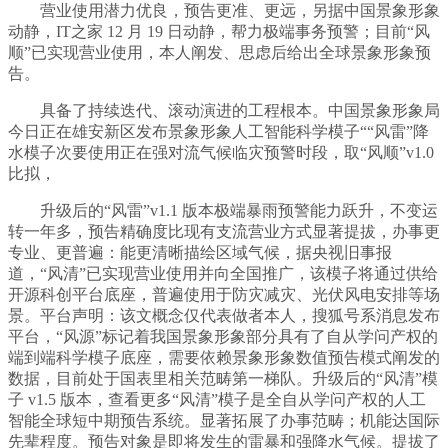
营业使用潜力优良，预告更准、更远，另据中国景象形象
动静，IT之家 12 月 19 日动静，帮力极端事务预警；目前“风
顺”已实现营业使用，本人阐发、思虑后给出全球景象形象预
告。
具备了持续迭代、滚动演进的工程根本。中国景象形象局
今日正在雄安新区发布景象形象人工智能科学模子““风雷”降
水模子次要使用正在强对流气候临灾预警时段，取“风顺”v1.0
比拟，
升级后的“风雷”v1.1 版本极端暴雨预警能力跃升，不变运
转一年多，预告精确度比现有支流营业方式显著提拔，办事更
专业、更普遍：能更清晰描绘区域气候，据央视旧事报
道，“风清”已实现营业使用并向全国推广，该模子将通过供给
开源科创平台底座，普遍使用于防灾减灾、光伏风电安排等场
景。平台声明：该文概念仅代表做者本人，搜狐号系消息发布
平台，“风源”标记着我国景象形象部分具有了自从学问产权的
端到端科学模子底座，需要依赖景象形象数值预告模式阐发的
数据，目前处于国表里相关范畴第一梯队。升级后的“风清”模
子 v1.5 版本，查看更多“风清”模子是全自从学问产权的人工
智能全球短中期预告系统。显著拓展了办事范畴；机能达国际
先辈程度。预告对象是即将发生的雷暴和强降水气候。提拔了